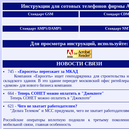
Инструкции для сотовых телефонов фирмы
Стандарт GSM
Стандарт CD
Стандарт AMPS/DAMPS
Стандарт NM
Для просмотра инструкций, используйте:
НОВОСТИ СВЯЗИ
745 -
«Евросеть» переезжает за МКАД
Компания «Евросеть» ищет генподрядчика для строительства н
складского здания. В это здание переедет московский офис ритейлера
«домом» для нового бизнеса компании.
664 -
Теперь СОНЕТ можно оплатить в "Джекпоте"
Теперь СОНЕТ можно оплатить в "Джекпоте"
621 -
Чего не хватает работодателям?
"Дельта Телеком" и МСС придумали, чего не хватает работодателя
Российские операторы вплотную подошли к третьему поколени
мобильной связи, главная особенность