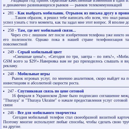
Уходящий год принес серьезные качественные изменения в один из
и динамично развивающихся рынков — рынков телекоммуникаций
281 -
Как выбрать мобильник. Отрывок из письма другу в про
…Таким образом, я решил тебе написать обо всем, что знал раньше
успел узнать с того момента, как ты задал мне этот вопрос. Я вполне до
250 -
Там, где нет мобильной связи...
Через сто с лишним лет после изобретения телефона уже никто не
его полезности. Однако пока в нашей стране телефонизация т
повсеместной
249 -
Cерый мобильный цвет
«Смешные цены!», «Сегодня по три, завтра – по пять!», «Моби
GSM всего за $29!».Наверняка вам не раз приходилось слышать и в
рекламу.
248 -
Мобильные игры
Рынок игровых услуг, по мнению аналитиков, скоро выйдет на пе
инвестициям и абсолютной скорости роста.
247 -
Спутниковая связь по цене сотовой
16 февраля в Украинском Доме было подписано соглашение меж
"Thuraya" и "Thuraya Ukraine" о начале предоставления услуг сотовой
связи
246 -
Все для мобильного творчества
Сегодня мобильный телефон стал своеобразной визитной карточк
Поэтому многие используют любые способы, чтобы сделать свою тр
на другие.