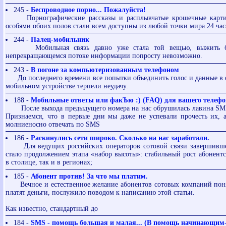
245 -
Беспроводное порно... Пожалуйста!
Порнографические рассказы и расплывчатые крошечные карти
особями обоих полов стали всем доступны из любой точки мира 24 часа
244 -
Палец-мобильник
Мобильная связь давно уже стала той вещью, выжить бе
непрекращающемся потоке информации попросту невозможно.
243 -
В погоне за компьютеризованным телефоном
До последнего времени все попытки объединить голос и данные в 
мобильном устройстве терпели неудачу.
188 -
Мобильные ответы или факЪю :) (FAQ) для вашего телефо
После выхода предыдущего номера на нас обрушилась лавина SMS
Признаемся, что в первые дни мы даже не успевали прочесть их, 
молниеносно отвечать по SMS
186 -
Раскинулись сети широко. Сколько на нас заработали.
Для ведущих российских операторов сотовой связи завершивше
стало продолжением этапа «набор высоты»: стабильный рост абонентс
в столице, так и в регионах;
185 -
Абонент против! За что мы платим.
Вечное и естественное желание абонентов сотовых компаний понят
платят деньги, послужило поводом к написанию этой статьи.
Как известно, стандартный до
184 -
SMS - помощь большая и малая... (В помощь начинающим-