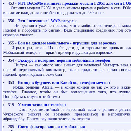
453 -
NTT DoCoMo начинает продажи модели F2051 для сети F
Отличия модели F2051 в увеличенном времени работы в сети FOMA
в режиме ожидания способен продержаться до 230 часов.
356 -
Эти "ненужные" WAP-ресурсы
Ни для кого уже не новость, что с мобильного телефона можн
Internet и побродить по сайтам. Ведь специально созданных под со
серверов хватает...
355 -
Бои на дисплее мобильного - игрушки для взрослых.
Игры, игры, игры... Их любят дети, да и взрослые не прочь иногда
Мобильный телефон — яркий пример игрушки для взрослых.
354 -
Экскурс в историю: первый мобильный телефон
Цифры — как много они значат для человека! Четверть века н
первый персональный компьютер, около тридцати лет назад состоя
Internet, тремя годами позже был
353 -
Взгляд в будущее, или Какой он, телефон мечты?
Nokia, Siemens, Alcatel — в конце концов не так уж это и важно
телефон. Главное, чтобы он был воплощением того, что нужн
Попробуем коснуться этой темы
319 -
У меня зазвонил телефон
Этот хрестоматийный и известный всем с раннего детства
Чуковского рискует со временем превратиться в непонятную
абракадабру. Понемногу наши телефоны переста
285 -
Связь фиксированная и мобильная