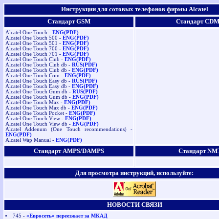
Инструкции для сотовых телефонов фирмы Alcatel
Стандарт GSM
Стандарт CD
Alcatel One Touch -
ENG(PDF)
Alcatel One Touch 500 -
ENG(PDF)
Alcatel One Touch 501 -
ENG(PDF)
Alcatel One Touch 700 -
ENG(PDF)
Alcatel One Touch 701 -
ENG(PDF)
Alcatel One Touch Club -
ENG(PDF)
Alcatel One Touch Club db -
RUS(PDF)
Alcatel One Touch Club db -
ENG(PDF)
Alcatel One Touch Com -
ENG(PDF)
Alcatel One Touch Easy db -
RUS(PDF)
Alcatel One Touch Easy db -
ENG(PDF)
Alcatel One Touch Gum db -
RUS(PDF)
Alcatel One Touch Gum db -
ENG(PDF)
Alcatel One Touch Max -
ENG(PDF)
Alcatel One Touch Max db -
ENG(PDF)
Alcatel One Touch Pocket -
ENG(PDF)
Alcatel One Touch View -
ENG(PDF)
Alcatel One Touch View db -
ENG(PDF)
Alcatel Addenum (One Touch recommendations) -
ENG(PDF)
Alcatel Wap Manual -
ENG(PDF)
Стандарт AMPS/DAMPS
Стандарт NM
Для просмотра инструкций, используйте:
НОВОСТИ СВЯЗИ
745 -
«Евросеть» переезжает за МКАД