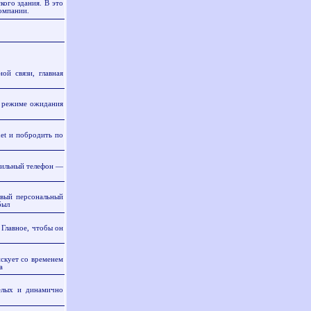
ого здания. В это
компании.
ой связи, главная
 режиме ожидания
et и побродить по
бильный телефон —
вый персональный
был
 Главное, чтобы он
скует со временем
а
лых и динамично