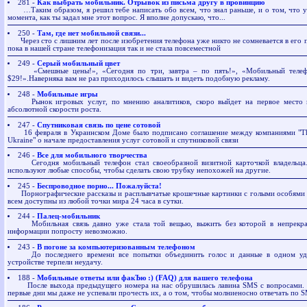
281 -
Как выбрать мобильник. Отрывок из письма другу в провинцию
…Таким образом, я решил тебе написать обо всем, что знал раньше, и о том, что ус
момента, как ты задал мне этот вопрос. Я вполне допускаю, что...
250 -
Там, где нет мобильной связи...
Через сто с лишним лет после изобретения телефона уже никто не сомневается в его 
пока в нашей стране телефонизация так и не стала повсеместной
249 -
Cерый мобильный цвет
«Смешные цены!», «Сегодня по три, завтра – по пять!», «Мобильный телеф
$29!».Наверняка вам не раз приходилось слышать и видеть подобную рекламу.
248 -
Мобильные игры
Рынок игровых услуг, по мнению аналитиков, скоро выйдет на первое место 
абсолютной скорости роста.
247 -
Спутниковая связь по цене сотовой
16 февраля в Украинском Доме было подписано соглашение между компаниями "Thu
Ukraine" о начале предоставления услуг сотовой и спутниковой связи
246 -
Все для мобильного творчества
Сегодня мобильный телефон стал своеобразной визитной карточкой владельца
используют любые способы, чтобы сделать свою трубку непохожей на другие.
245 -
Беспроводное порно... Пожалуйста!
Порнографические рассказы и расплывчатые крошечные картинки с голыми особями 
всем доступны из любой точки мира 24 часа в сутки.
244 -
Палец-мобильник
Мобильная связь давно уже стала той вещью, выжить без которой в непрекра
информации попросту невозможно.
243 -
В погоне за компьютеризованным телефоном
До последнего времени все попытки объединить голос и данные в одном уд
устройстве терпели неудачу.
188 -
Мобильные ответы или факЪю :) (FAQ) для вашего телефона
После выхода предыдущего номера на нас обрушилась лавина SMS с вопросами. П
первые дни мы даже не успевали прочесть их, а о том, чтобы молниеносно отвечать по 