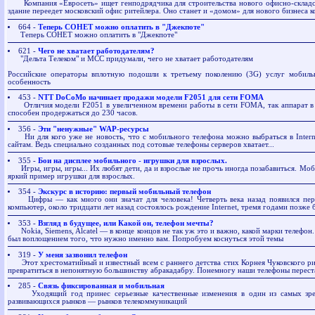
Компания «Евросеть» ищет генподрядчика для строительства нового офисно-складск
здание переедет московский офис ритейлера. Оно станет и «домом» для нового бизнеса 
664 -
Теперь СОНЕТ можно оплатить в "Джекпоте"
Теперь СОНЕТ можно оплатить в "Джекпоте"
621 -
Чего не хватает работодателям?
"Дельта Телеком" и МСС придумали, чего не хватает работодателям
Российские операторы вплотную подошли к третьему поколению (3G) услуг мобильн
особенность
453 -
NTT DoCoMo начинает продажи модели F2051 для сети FOMA
Отличия модели F2051 в увеличенном времени работы в сети FOMA, так аппарат в
способен продержаться до 230 часов.
356 -
Эти "ненужные" WAP-ресурсы
Ни для кого уже не новость, что с мобильного телефона можно выбраться в Intern
сайтам. Ведь специально созданных под сотовые телефоны серверов хватает...
355 -
Бои на дисплее мобильного - игрушки для взрослых.
Игры, игры, игры... Их любят дети, да и взрослые не прочь иногда позабавиться. Мо
яркий пример игрушки для взрослых.
354 -
Экскурс в историю: первый мобильный телефон
Цифры — как много они значат для человека! Четверть века назад появился пер
компьютер, около тридцати лет назад состоялось рождение Internet, тремя годами позже 
353 -
Взгляд в будущее, или Какой он, телефон мечты?
Nokia, Siemens, Alcatel — в конце концов не так уж это и важно, какой марки телефон.
был воплощением того, что нужно именно вам. Попробуем коснуться этой темы
319 -
У меня зазвонил телефон
Этот хрестоматийный и известный всем с раннего детства стих Корнея Чуковского ри
превратиться в непонятную большинству абракадабру. Понемногу наши телефоны перест
285 -
Связь фиксированная и мобильная
Уходящий год принес серьезные качественные изменения в один из самых зре
развивающихся рынков — рынков телекоммуникаций