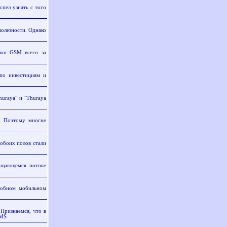
пел узнать с того
полезности. Однако
он GSM всего за
по инвестициям и
raya" и "Thuraya
. Поэтому многие
обоих полов стали
щающемся потоке
обном мобильном
ризнаемся, что в
SMS