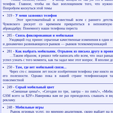
телефон. Главное, чтобы он был воплощением того, что нужн
Попробуем коснуться этой темы
319 -
У меня зазвонил телефон
Этот хрестоматийный и известный всем с раннего детства
Чуковского рискует со временем превратиться в непонятную
абракадабру. Понемногу наши телефоны переста
285 -
Связь фиксированная и мобильная
Уходящий год принес серьезные качественные изменения в один из
и динамично развивающихся рынков — рынков телекоммуникаций
281 -
Как выбрать мобильник. Отрывок из письма другу в про
…Таким образом, я решил тебе написать обо всем, что знал раньше
успел узнать с того момента, как ты задал мне этот вопрос. Я вполне до
250 -
Там, где нет мобильной связи...
Через сто с лишним лет после изобретения телефона уже никто не
его полезности. Однако пока в нашей стране телефонизация т
повсеместной
249 -
Cерый мобильный цвет
«Смешные цены!», «Сегодня по три, завтра – по пять!», «Моби
GSM всего за $29!».Наверняка вам не раз приходилось слышать и в
рекламу.
248 -
Мобильные игры
Рынок игровых услуг, по мнению аналитиков, скоро выйдет на пе