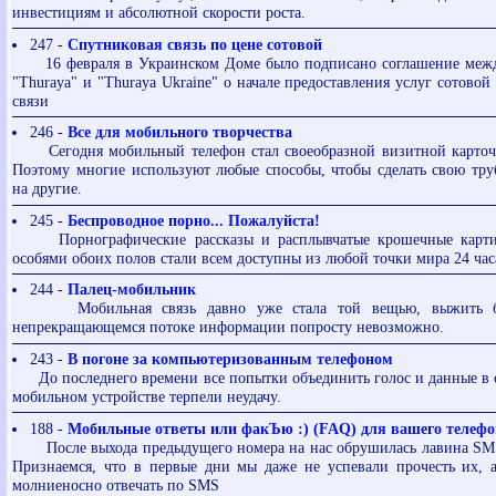
инвестициям и абсолютной скорости роста.
247 -
Спутниковая связь по цене сотовой
16 февраля в Украинском Доме было подписано соглашение меж
"Thuraya" и "Thuraya Ukraine" о начале предоставления услуг сотовой
связи
246 -
Все для мобильного творчества
Сегодня мобильный телефон стал своеобразной визитной карточк
Поэтому многие используют любые способы, чтобы сделать свою тр
на другие.
245 -
Беспроводное порно... Пожалуйста!
Порнографические рассказы и расплывчатые крошечные карти
особями обоих полов стали всем доступны из любой точки мира 24 часа
244 -
Палец-мобильник
Мобильная связь давно уже стала той вещью, выжить бе
непрекращающемся потоке информации попросту невозможно.
243 -
В погоне за компьютеризованным телефоном
До последнего времени все попытки объединить голос и данные в 
мобильном устройстве терпели неудачу.
188 -
Мобильные ответы или факЪю :) (FAQ) для вашего телефо
После выхода предыдущего номера на нас обрушилась лавина SMS
Признаемся, что в первые дни мы даже не успевали прочесть их, 
молниеносно отвечать по SMS