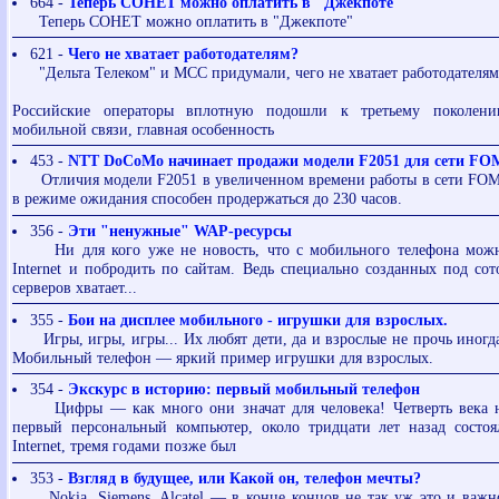
664 -
Теперь СОНЕТ можно оплатить в "Джекпоте"
Теперь СОНЕТ можно оплатить в "Джекпоте"
621 -
Чего не хватает работодателям?
"Дельта Телеком" и МСС придумали, чего не хватает работодателя
Российские операторы вплотную подошли к третьему поколени
мобильной связи, главная особенность
453 -
NTT DoCoMo начинает продажи модели F2051 для сети F
Отличия модели F2051 в увеличенном времени работы в сети FOMA
в режиме ожидания способен продержаться до 230 часов.
356 -
Эти "ненужные" WAP-ресурсы
Ни для кого уже не новость, что с мобильного телефона можн
Internet и побродить по сайтам. Ведь специально созданных под со
серверов хватает...
355 -
Бои на дисплее мобильного - игрушки для взрослых.
Игры, игры, игры... Их любят дети, да и взрослые не прочь иногда
Мобильный телефон — яркий пример игрушки для взрослых.
354 -
Экскурс в историю: первый мобильный телефон
Цифры — как много они значат для человека! Четверть века н
первый персональный компьютер, около тридцати лет назад состоя
Internet, тремя годами позже был
353 -
Взгляд в будущее, или Какой он, телефон мечты?
Nokia, Siemens, Alcatel — в конце концов не так уж это и важно