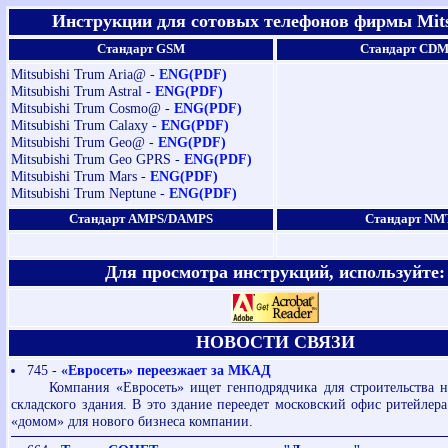
Инструкции для сотовых телефонов фирмы Mits
Стандарт GSM
Стандарт CD
Mitsubishi Trum Aria@ -
ENG(PDF)
Mitsubishi Trum Astral -
ENG(PDF)
Mitsubishi Trum Cosmo@ -
ENG(PDF)
Mitsubishi Trum Calaxy -
ENG(PDF)
Mitsubishi Trum Geo@ -
ENG(PDF)
Mitsubishi Trum Geo GPRS -
ENG(PDF)
Mitsubishi Trum Mars -
ENG(PDF)
Mitsubishi Trum Neptune -
ENG(PDF)
Стандарт AMPS/DAMPS
Стандарт NM
Для просмотра инструкций, используйте:
НОВОСТИ СВЯЗИ
745 -
«Евросеть» переезжает за МКАД
Компания «Евросеть» ищет генподрядчика для строительства н
складского здания. В это здание переедет московский офис ритейлера
«домом» для нового бизнеса компании.