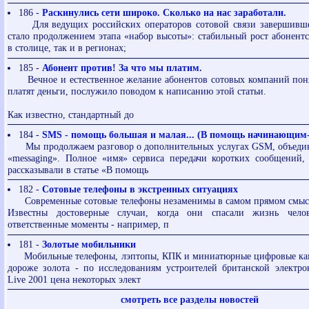
186 -
Раскинулись сети широко. Сколько на нас заработали.
Для ведущих российских операторов сотовой связи завершивше
стало продолжением этапа «набор высоты»: стабильный рост абонентс
в столице, так и в регионах;
185 -
Абонент против! За что мы платим.
Вечное и естественное желание абонентов сотовых компаний понят
платят деньги, послужило поводом к написанию этой статьи.
Как известно, стандартный до
184 -
SMS - помощь большая и малая... (В помощь начинающим-
Мы продолжаем разговор о дополнительных услугах GSM, объеди
«messaging». Полное «имя» сервиса передачи коротких сообщений,
рассказывали в статье «В помощь
182 -
Сотовые телефоны в экстренных ситуациях
Современные сотовые телефоны незаменимы в самом прямом смысле
Известны достоверные случаи, когда они спасали жизнь чело
ответственные моменты - например, п
181 -
Золотые мобильники
Мобильные телефоны, лэптопы, КПК и миниатюрные цифровые кам
дороже золота - по исследованиям устроителей британской электр
Live 2001 цена некоторых элект
смотреть все разделы новостей