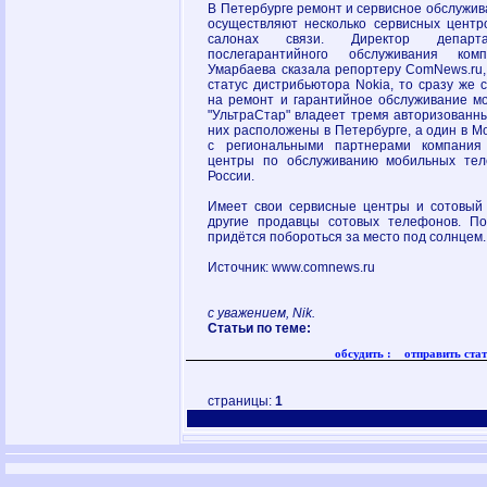
В Петербурге ремонт и сервисное обслужив
осуществляют несколько сервисных центро
салонах связи. Директор департ
послегарантийного обслуживания ком
Умарбаева сказала репортеру ComNews.ru, 
статус дистрибьютора Nokia, то сразу же 
на ремонт и гарантийное обслуживание м
"УльтраСтар" владеет тремя авторизованны
них расположены в Петербурге, а один в Мо
с региональными партнерами компания 
центры по обслуживанию мобильных тел
России.
Имеет свои сервисные центры и сотовый 
другие продавцы сотовых телефонов. По
придётся побороться за место под солнцем.
Источник: www.comnews.ru
с уважением, Nik.
Статьи по теме:
обсудить :
отправить стат
страницы:
1