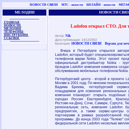
НОВОСТИ СВЯЗИ
МТС - новости
БИЛАЙН - новости
МЕГАФ
МЕЛОДИИ
НОВОСТИ СВЯЗ
ГЛАВНАЯ
Ladofon открыл СТО. Для 
НОВОСТИ
МЕЛОДИИ
ТЕЛЕФОНЫ
ИНСТРУКЦИИ
Nik
Автор:
ССЫЛКИ
Дата публикации: 14/12/2002
НОВОСТИ СВЯЗИ
Версия для пе
Категория:
Bчера в Петербурге открылся автори
Ladofon, который будет специализироватьс
телефонов марки Nokia. Этот проект прод
официальный дистрибьютор Nokia - груп
брэндом Ladofon компания намерена создат
обслуживанию мобильных телефонов Nokia н
Петербургский центр - второй в проекте L
Москве в 2001 году. По мнению генеральног
Вадима Бреева, петербургский серви
плацдармом для освоения региональных 
компания планирует открыть подобные 
городах России: Екатеринбурге, Красно
Ростове-на-Дону, Сочи, Самаре, Сургуте, Тю
региональную сеть, компания Ladofon б
предприятия, а также сервис-центры с
партнерами в рамках разработанной по
программы. До конца 2003 года "Телеко" с
федеральной сети Ladofon несколько милли