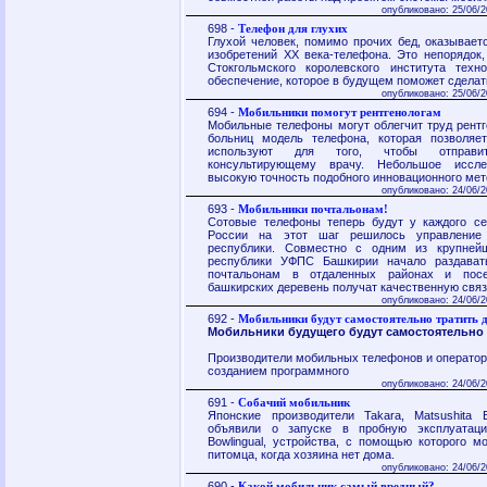
опубликовано: 25/06/2
698 -
Телефон для глухих
Глухой человек, помимо прочих бед, оказываетс
изобретений XX века-телефона. Это непорядок
Стокгольмского королевского института техн
обеспечение, которое в будущем поможет сделат
опубликовано: 25/06/2
694 -
Мобильники помогут рентгенологам
Мобильные телефоны могут облегчит труд рентге
больниц модель телефона, которая позволяе
используют для того, чтобы отправи
консультирующему врачу. Небольшое иссле
высокую точность подобного инновационного мет
опубликовано: 24/06/2
693 -
Мобильники почтальонам!
Сотовые телефоны теперь будут у каждого се
России на этот шаг решилось управление 
республики. Совместно с одним из крупней
республики УФПС Башкирии начало раздава
почтальонам в отдаленных районах и посе
башкирских деревень получат качественную связ
опубликовано: 24/06/2
692 -
Мобильники будут самостоятельно тратить 
Мобильники будущего будут самостоятельно 
Производители мобильных телефонов и оператор
созданием программного
опубликовано: 24/06/2
691 -
Собачий мобильник
Японские производители Takara, Matsushita El
объявили о запуске в пробную эксплуатац
Bowlingual, устройства, с помощью которого м
питомца, когда хозяина нет дома.
опубликовано: 24/06/2
690 -
Какой мобильник самый вредный?