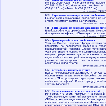
Меньше всего «фонят», как выяснилось, телефоны N
OT 511 (0,30 Вт/кг), больше всего — Samsung S
C35i (1,19 Вт/кг) и Motorola V.66i (1,17 Вт/кг).
опубликовано: 24/06/2
688 -
Карманные телевизоры заменят мобильные
По прогнозам специалистов, приблизительно че
станет. Их заменят карманные телевизоры.
опубликовано: 23/06/2
685 -
В Швейцарии заблокируют украденные моб
Швейцарский оператор мобильной связи Swisscom
блокировать телефоны, IMEI-номера которых чис
опубликовано: 19/06/2
684 -
Греки перерабатывают мобильники
Vodafone Greece – первый в Греции сотовый оп
программу по переработке мобильных теле
принадлежностей. Vodafone Greece установи
Vodafone Shops специально сконструированны
которые предназначены для испорченных и н
выдающийся факт, который дает каждому пользо
участие в этой программе – вне зависимости от
оператора они пользуются.
опубликовано: 19/06/2
683 -
С телефоном плавать не пустят
Волна телефонофобии докатилась и до Австра
общественные плавательные бассейны жител
плакат - "При проходе на территорию плавате
мобильные телефоны". Вскоре, правда, подобн
частных бассейнах.
опубликовано: 19/06/2
679 -
До всемирного роуминга рукой подать!
Не секрет, что всеми любимый и уважаемый 
TDMA, использует частотный ресурс не оптималь
CDMA). И это уже ощущается в Европе, где в к
исчисляется в десятках миллионов. Именно поэт
принят один из вариантов технологии CDMA - W