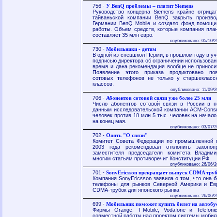
756 -
У BenQ проблемы – платит Siemens
Руководство концерна Siemens крайне отрица
тайваньской компании BenQ закрыть произв
Германии BenQ Mobile и создало фонд помощи
работы. Объем средств, которые компания план
составляет 35 млн евро.
опубликовано: 05/10/2
730 -
Мобильники - детям
В одной из спецшкол Перми, в прошлом году в уч
подписью директора об ограничении использован
время и дана рекомендация вообще не приноси
Появление этого приказа продиктовано по
сотовых телефонов не только у старшекласс
классов.
опубликовано: 11/09/2
706 -
Абонентов сотовой связи уже более 25 млн
Число абонентов сотовой связи в России в п
данным исследовательской компании ACM-Consult
человек против 18 млн 5 тыс. человек на начало
на конец мая.
опубликовано: 03/07/2
702 -
Опять "О связи"
Комитет Совета Федерации по промышленной п
2003 года рекомендовал отклонить законо
заместителя председателя комитета Владими
многим статьям противоречит Конституции РФ.
опубликовано: 26/06/2
701 -
SonyEricsson прекращает выпуск CDMA тру
Компания SonyEricsson заявила о том, что она 
телефоны для рынков Северной Америки и Евр
CDMA-трубок для японского рынка.
опубликовано: 26/06/2
699 -
Мобильник поможет купить билет на автобу
Фирмы Orange, T-Mobile, Vodafone и Telefon
совместной работы над проектом системы мобил