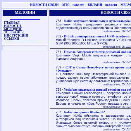
НОВОСТИ СВЯЗИ
МТС - новости
БИЛАЙН - новости
МЕГАФ
МЕЛОДИИ
НОВОСТИ СВЯЗ
763 -
Nokia запускает специальную музыкальную
ГЛАВНАЯ
Компания Nokia продолжает расширять пор
НОВОСТИ
поддерживающих новый сервис Nokia Recommend
МЕЛОДИИ
опубликовано: 06/10/2
ТЕЛЕФОНЫ
ИНСТРУКЦИИ
762 -
D-Link анонсировала новый GSM-телефон с 
ССЫЛКИ
Новый телефон D-Link под названием V-Click под
GSM (900/1800/1900 МГц и GPRS).
опубликовано: 06/10/2
761 -
Памела Андерсон займется рекламой мобиль
Компания Virgin Mobile подписала контракт с
Памелой Андерсон
опубликовано: 06/10/2
759 -
СЗТ в Санкт-Петербурге начал прием пла
«Элекснет»
С 1 октября 2006 года Петербургский филиал 
предоставляет своим абонентам возможность 
универсальную систему платёжных терминалов 
опубликовано: 05/10/2
758 -
Vodafone представил первый телефон под с
Компания Huawei Technologies и оператор мобил
выпуске новой модели сотового телефона треть
Vodafone. Новый телефон производства Huawei
Европы в начале октября. Россия, правда, в этот 
опубликовано: 05/10/2
757 -
Nokia похоронит Bluetooth?
Компания Nokia объявила о завершении раз
интерфейса под названием Wibree. По мнению со
благодаря более высокой скорости и низкому
значительно пошатнуть позиции интерфейса Bluet
опубликовано: 05/10/2