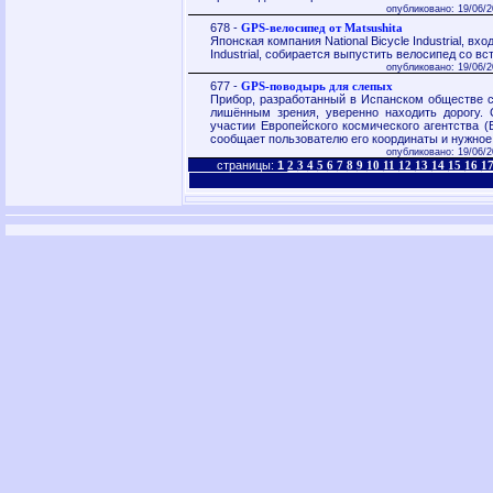
опубликовано: 19/06/2
678 -
GPS-велосипед от Matsushita
Японская компания National Bicycle Industrial, вхо
Industrial, собирается выпустить велосипед со 
опубликовано: 19/06/2
677 -
GPS-поводырь для слепых
Прибор, разработанный в Испанском обществе 
лишённым зрения, уверенно находить дорогу. 
участии Европейского космического агентства (
сообщает пользователю его координаты и нужное
опубликовано: 19/06/2
страницы:
1
2
3
4
5
6
7
8
9
10
11
12
13
14
15
16
1