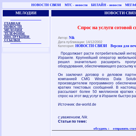
НОВОСТИ СВЯЗИ
МТС - новости
БИЛАЙН - новости
МЕГАФ
МЕЛОДИИ
НОВОСТИ СВЯЗ
ГЛАВНАЯ
Спрос на услуги сотовой с
НОВОСТИ
МЕЛОДИИ
ТЕЛЕФОНЫ
ИНСТРУКЦИИ
Nik
Автор:
ССЫЛКИ
Дата публикации: 14/12/2002
НОВОСТИ СВЯЗИ
Версия для пе
Категория:
Продолжает расти потребительский интере
Израиле. Крупнейший оператор мобильной
решил значительно расширить пропус
оборудования, обеспечивающего рассылку к
Он заключил договор о деловом партне
компанией CMG Wireless Data Solut
производителем программного обеспечен
кратких текстовых сообщений. В настоя
рассылают более 50 миллионов кратких 
спрос на этот вид услуг в Израиле быстро ра
Источник: dw-world.de
с уважением, Nik.
Статьи по теме:
обсудить :
отправить стат