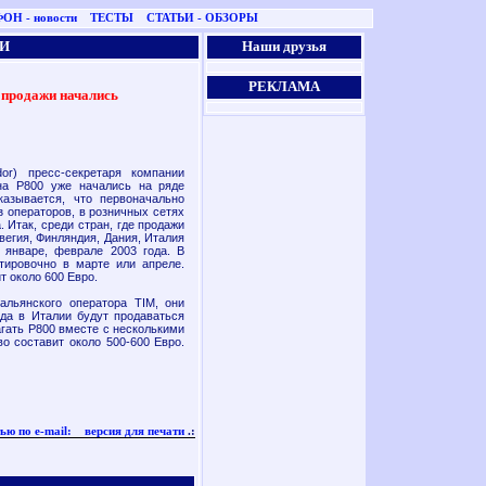
ОН - новости
ТЕСТЫ
СТАТЬИ - ОБЗОРЫ
И
Наши друзья
РЕКЛАМА
 продажи начались
) пресс-секретаря компании
на Р800 уже начались на ряде
азывается, что первоначально
з операторов, в розничных сетях
 Итак, среди стран, где продажи
вегия, Финляндия, Дания, Италия
в январе, феврале 2003 года. В
тировочно в марте или апреле.
т около 600 Евро.
альянского оператора TIM, они
ода в Италии будут продаваться
агать Р800 вместе с несколькими
о составит около 500-600 Евро.
ью по e-mail:
версия для печати
.: