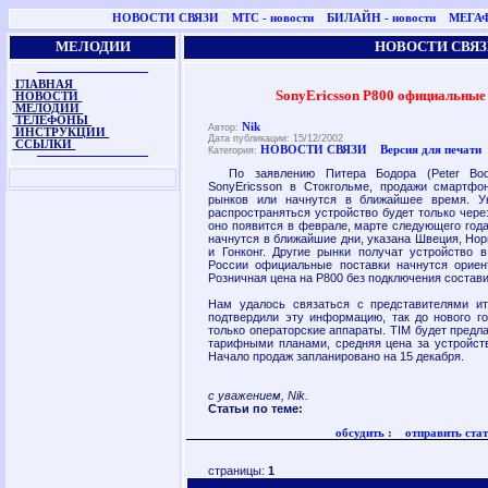
НОВОСТИ СВЯЗИ
МТС - новости
БИЛАЙН - новости
МЕГАФ
МЕЛОДИИ
НОВОСТИ СВЯЗ
ГЛАВНАЯ
SonyEricsson P800 официальные
НОВОСТИ
МЕЛОДИИ
ТЕЛЕФОНЫ
Nik
Автор:
ИНСТРУКЦИИ
Дата публикации: 15/12/2002
ССЫЛКИ
НОВОСТИ СВЯЗИ
Версия для печати
Категория:
По заявлению Питера Бодора (Peter Bodor
SonyEricsson в Стокгольме, продажи смартфо
рынков или начнутся в ближайшее время. Ук
распространяться устройство будет только чере
оно появится в феврале, марте следующего года.
начнутся в ближайшие дни, указана Швеция, Нор
и Гонконг. Другие рынки получат устройство 
России официальные поставки начнутся ориен
Розничная цена на Р800 без подключения состави
Нам удалось связаться с представителями ит
подтвердили эту информацию, так до нового г
только операторские аппараты. TIM будет предл
тарифными планами, средняя цена за устройств
Начало продаж запланировано на 15 декабря.
с уважением, Nik.
Статьи по теме:
обсудить :
отправить стат
страницы:
1