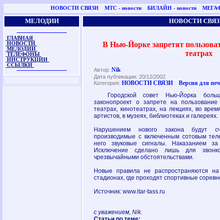
НОВОСТИ СВЯЗИ
МТС - новости
БИЛАЙН - новости
МЕГАФ
МЕЛОДИИ
НОВОСТИ СВЯЗ
ГЛАВНАЯ
В Нью-Йорке запретят пользова
НОВОСТИ
МЕЛОДИИ
театрах
ТЕЛЕФОНЫ
ИНСТРУКЦИИ
ССЫЛКИ
Nik
Автор:
Дата публикации: 20/12/2002
НОВОСТИ СВЯЗИ
Версия для пе
Категория:
Городской совет Нью-Йорка больши
законопроект о запрете на пользовани
театрах, кинотеатрах, на лекциях, во вре
артистов, в музеях, библиотеках и галереях.
Нарушением нового закона будут сч
производимые с включенным сотовым тел
него звуковые сигналы. Наказанием з
Исключение сделано лишь для звонк
чрезвычайными обстоятельствами.
Новые правила не распространяются на
стадионах, где проходят спортивные соревн
Источник: www.itar-tass.ru
с уважением, Nik.
Статьи по теме: