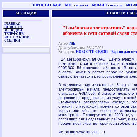
НОВОСТИ СВЯЗИ
МТС - новости
БИЛАЙН - новости
МЕГАФ
МЕЛОДИИ
НОВОСТИ СВЯЗ
ГЛАВНАЯ
"Тамбовская электросвязь" под
НОВОСТИ
МЕЛОДИИ
абонента к сети сотовой связи с
ТЕЛЕФОНЫ
ИНСТРУКЦИИ
ССЫЛКИ
Nik
Автор:
Дата публикации: 26/12/2002
НОВОСТИ СВЯЗИ
Версия для пе
Категория:
24 декабря филиал ОАО «ЦентрТелеком» -
подключил к сети сотовой радиотелефо
900/1800 55-тысячного абонента. В пос
области заметно растет спрос на услуг
связи, отмечается в распространенном прес
В уходящем году исполнилось 5 лет с тог
электросвязь» начала предоставлять ус
стандарта GSM-900. В августе прошлого 
лицензии на предоставление услуг сотовой
«Тамбовская электросвязь» ежегодно вв
станций. В настоящий момент сотовой свя
территории области, основные железно
магистрали. Планируется в 2003 году 
последних пяти отдаленных районах, и та
процентное покрытие территории области с
Источник: www.finmarket.ru