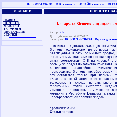
НОВОСТИ СВЯЗИ
МТС - новости
БИЛАЙН - новости
МЕГАФ
МЕЛОДИИ
НОВОСТИ СВЯЗ
ГЛАВНАЯ
Беларусь: Siemens защищает кл
НОВОСТИ
МЕЛОДИИ
ТЕЛЕФОНЫ
ИНСТРУКЦИИ
Nik
Автор:
ССЫЛКИ
Дата публикации: 28/12/2002
НОВОСТИ СВЯЗИ
Версия для пе
Категория:
Начиная с 16 декабря 2002 года все моби
Siemens, официально импортированные
реализуемые в сети розничных продаж,
гарантийными талонами нового образца с 
знака соответствия СтБ на лицевой ст
сообщило представительство компании Si
бесплатное гарантийное обслуживан
производства Siemens, приобретаемых н
осуществляться только при наличии га
образца, который заполняется продавцом 
телефона. В случае неправильного и
гарантийный талон считается недейс
изменения направлены на улучшение каче
компании в Республике Беларусь, а также
недобросовестной практики продаж.
с уважением, Nik.
Статьи по теме: