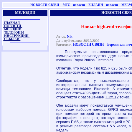
НОВОСТИ СВЯЗИ
МТС - новости
БИЛАЙН - новости
МЕГАФ
МЕЛОДИИ
НОВОСТИ СВЯЗ
ГЛАВНАЯ
Новые high-end телефон
НОВОСТИ
МЕЛОДИИ
ТЕЛЕФОНЫ
ИНСТРУКЦИИ
Nik
Автор:
ССЫЛКИ
Дата публикации: 30/12/2002
НОВОСТИ СВЯЗИ
Версия для пе
Категория:
Понедельник ознаменовался предс
коммерческое производство двух новых 
компании Royal Philips Electronics.
Отметим, что модели fisio 825 и 625 были
американским независимым дизайнерским д
Сообщается, что у высококлассного 
интегрированная система коммуникаци
помощи технологии Bluetooth. А отличи
обещает стать 4096-цветный экран, способ
строк текста с разрешением 112х112 точек.
Обе модели могут похвастаться улучшен
голосовым набором номера, GPRS возможн
при помощи которой во время звонка на
фотография звонящего, которую можно з
сервиса EMS, а также синхронизацией с РС
в режиме разговора составит 5.5 часов, 
недель.