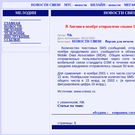
НОВОСТИ СВЯЗИ
МТС - новости
БИЛАЙН - новости
МЕГАФ
МЕЛОДИИ
НОВОСТИ СВЯЗ
ГЛАВНАЯ
В Англии в ноябре отправлено свыше 
НОВОСТИ
МЕЛОДИИ
ТЕЛЕФОНЫ
Nik
Автор:
ИНСТРУКЦИИ
Дата публикации: 30/12/2002
ССЫЛКИ
НОВОСТИ СВЯЗИ
Версия для печати
Категория:
Количество текстовых SMS сообщений, отпр
ноябре продолжило рост, сообщается в обзор
Mobile Data Association (MDA). Общее количе
отправленных пользователями через сети ч
мобильной связи стандарта GSM в течение ноябр
среднем ежедневно отправлялось свыше 50 млн.
Для сравнения - в ноябре 2001 г. это число состав
22 млн. Ноябрьские показатели количества SMS 
общего числа в 15 млрд. за 2002 г. (в прогн
фигурировала цифра 16 млрд.).
Источник: www.cnews.ru
с уважением, Nik.
Статьи по теме:
обсудить :
отправить стат
страницы:
1