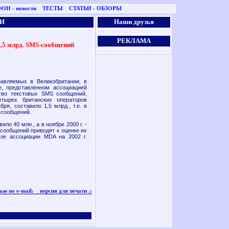
ОН - новости
ТЕСТЫ
СТАТЬИ - ОБЗОРЫ
И
Наши друзья
РЕКЛАМА
1,5 млрд. SMS-сообщений
авляемых в Великобритании, в
е, представленном ассоциацией
ство текстовых SMS сообщений,
етырех британских операторов
я, составило 1,5 млрд., т.е. в
 сообщений.
ило 40 млн., а в ноябре 2000 г. -
сообщений приводят к оценке их
озе ассоциации MDA на 2002 г.
ью по e-mail:
версия для печати
.: