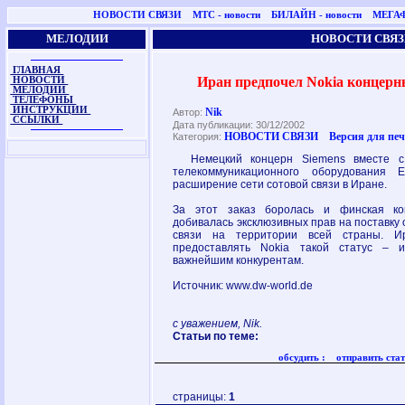
НОВОСТИ СВЯЗИ
МТС - новости
БИЛАЙН - новости
МЕГАФ
МЕЛОДИИ
НОВОСТИ СВЯЗ
ГЛАВНАЯ
Иран предпочел Nokia концерны
НОВОСТИ
МЕЛОДИИ
ТЕЛЕФОНЫ
ИНСТРУКЦИИ
Nik
Автор:
ССЫЛКИ
Дата публикации: 30/12/2002
НОВОСТИ СВЯЗИ
Версия для пе
Категория:
Немецкий концерн Siemens вместе с 
телекоммуникационного оборудования E
расширение сети сотовой связи в Иране.
За этот заказ боролась и финская ко
добивалась эксклюзивных прав на поставку
связи на территории всей страны. Ир
предоставлять Nokia такой статус – 
важнейшим конкурентам.
Источник: www.dw-world.de
с уважением, Nik.
Статьи по теме:
обсудить :
отправить стат
страницы:
1