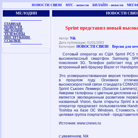
НОВОСТИ СВЯЗИ
МТС - новости
БИЛАЙН - новости
МЕГАФ
МЕЛОДИИ
НОВОСТИ СВЯЗ
ГЛАВНАЯ
Sprint представил новый высо
НОВОСТИ
МЕЛОДИИ
ТЕЛЕФОНЫ
ИНСТРУКЦИИ
Nik
Автор:
ССЫЛКИ
Дата публикации: 01/01/2003
НОВОСТИ СВЯЗИ
Версия для пе
Категория:
Сотовый оператор из США Sprint PCS п
высококлассный смартфон Samsung SPH
поколения 3G. Телефон работает под у
встроенный веб-браузер Blazer от Handsprin
Это усовершенствованная версия телефона
в прошлом году. Основное отличи
высокоскоростной связи стандарта CDMA20
Sprint Сьюзен Леммерс (Susanne Lammers)
Америки телефоны с цветным дисплеем на б
является эволюционным развитием перво
названный Vision, были открыты Sprint в 
оператор предлагает пользователям Hands
Toshiba на базе ОС Windows. Стоимость i
целевая группа покупателей - представител
Источник: www.cnews.ru
с уважением, Nik.