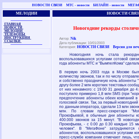
НОВОСТИ СВЯЗИ
МТС - новости
БИЛАЙН - новости
МЕГАФ
МЕЛОДИИ
НОВОСТИ СВЯЗ
ГЛАВНАЯ
Новогодние рекорды столичн
НОВОСТИ
МЕЛОДИИ
ТЕЛЕФОНЫ
ИНСТРУКЦИИ
Nik
Автор:
ССЫЛКИ
Дата публикации: 10/01/2003
НОВОСТИ СВЯЗИ
Версия для пе
Категория:
Новогодняя ночь стала рекордно
воспользовавшихся услугами сотовой связи
года абоненты МТС и "ВымпелКома" сделали
В первую ночь 2003 года в Москве был
количеству звонков, так и по числу отправл
и собственно праздничную ночь абоненты 
другу более 2 млн коротких текстовых соо
от них ненамного: с 19.00 31 декабря до 4
поступило примерно 1,8 млн SMS (при "норме
предпочтение абоненты обеих компаний в 
голосовой связи. Так, за первый новогодни
по данным оператора, сделали 13 млн звонк
млн. По словам пресс-секретаря "Мо
Прокофьевой, в обычные дни абоненты к
400.000 звонков за 15 минут. "В новогод
Прокофьева, - с 0.00 до 0.30 каждые 15 м
человек". В "МегаФоне" затрудняются 
абонентов, воспользовавшихся услугами ко
пресс-службе компании отмечают лишь, что