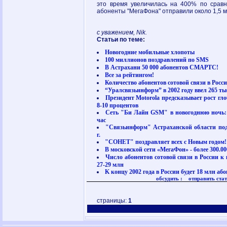
это время увеличилась на 400% по срав
абоненты "МегаФона" отправили около 1,5 
с уважением, Nik.
Статьи по теме:
Новогодние мобильные хлопоты
100 миллионов поздравлений по SMS
В Астрахани 50 000 абонентов СМАРТС!
Все за рейтингом!
Количество абонентов сотовой связи в Росси
“Уралсвязьинформ” в 2002 году ввел 265 т
Президент Motorola предсказывает рост гл
8-10 процентов
Сеть "Би Лайн GSM" в новогоднюю ночь: 
час
"Связьинформ" Астраханской области подв
г.
"СОНЕТ" поздравляет всех с Новым годом!
В московской сети «МегаФон» - более 300.00
Число абонентов сотовой связи в России к
27-29 млн
K концу 2002 года в России будет 18 млн аб
обсудить :
отправить стат
страницы:
1