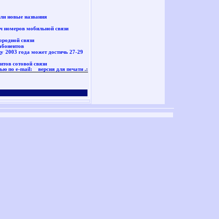
ли новые названия
ч номеров мобильной связи
ородной связи
абонентов
цу 2003 года может достичь 27-29
нтов сотовой связи
ью по e-mail:
версия для печати
.: