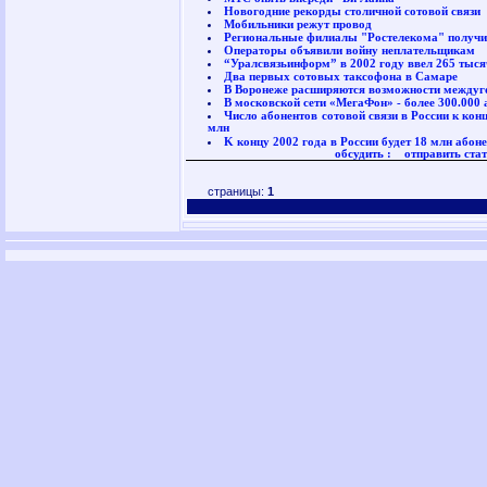
Новогодние рекорды столичной сотовой связи
Мобильники режут провод
Региональные филиалы "Ростелекома" получи
Операторы объявили войну неплательщикам
“Уралсвязьинформ” в 2002 году ввел 265 тыся
Два первых сотовых таксофона в Самаре
В Воронеже расширяются возможности междуг
В московской сети «МегаФон» - более 300.000 
Число абонентов сотовой связи в России к кон
млн
K концу 2002 года в России будет 18 млн абоне
обсудить :
отправить стат
страницы:
1