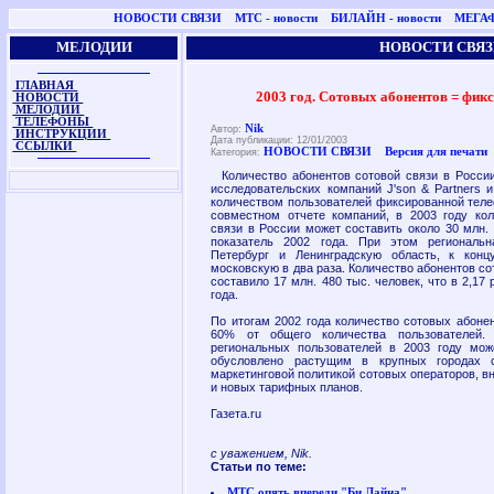
НОВОСТИ СВЯЗИ
МТС - новости
БИЛАЙН - новости
МЕГАФ
МЕЛОДИИ
НОВОСТИ СВЯЗ
ГЛАВНАЯ
2003 год. Cотовых абонентов = фик
НОВОСТИ
МЕЛОДИИ
ТЕЛЕФОНЫ
Nik
Автор:
ИНСТРУКЦИИ
Дата публикации: 12/01/2003
ССЫЛКИ
НОВОСТИ СВЯЗИ
Версия для печати
Категория:
Количество абонентов сотовой связи в России 
исследовательских компаний J'son & Partners и
количеством пользователей фиксированной теле
совместном отчете компаний, в 2003 году кол
связи в России может составить около 30 млн. 
показатель 2002 года. При этом региональн
Петербург и Ленинградскую область, к кон
московскую в два раза. Количество абонентов со
составило 17 млн. 480 тыс. человек, что в 2,17
года.
По итогам 2002 года количество сотовых абонен
60% от общего количества пользователей. 
региональных пользователей в 2003 году мож
обусловлено растущим в крупных городах с
маркетинговой политикой сотовых операторов, в
и новых тарифных планов.
Газета.ru
с уважением, Nik.
Статьи по теме:
МТС опять впереди "Би Лайна"