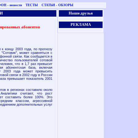
ОН - новости
ТЕСТЫ
СТАТЬИ - ОБЗОРЫ
И
Наши друзья
РЕКЛАМА
сированных абонентов
к концу 2003 года, по прогнозу
 "Сотовик", может сравняться с
фонной связи. Как сообщается в
ичество пользователей сотовой
человек, что в 1,7 раз превысит
ая абонентская база, включая
цу 2003 года может превысить
товой связи в 2002 году в России
 раза превышает показатель 2001
тов в регионах составило около
Аналитики считают, что рост
ет составить более 100%. Это
редним классом, агрессивной
недрением дополнительных услуг