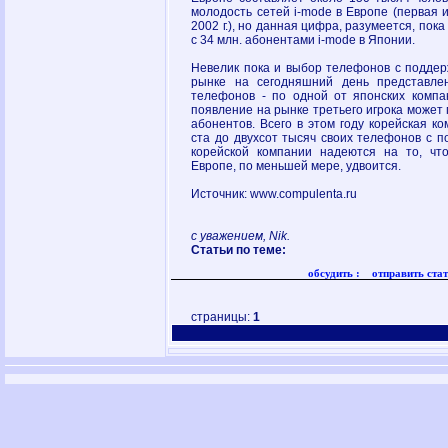
молодость сетей i-mode в Европе (первая 
2002 г.), но данная цифра, разумеется, пока
с 34 млн. абонентами i-mode в Японии.
Невелик пока и выбор телефонов с поддер
рынке на сегодняшний день представле
телефонов - по одной от японских компа
появление на рынке третьего игрока может 
абонентов. Всего в этом году корейская к
ста до двухсот тысяч своих телефонов с п
корейской компании надеются на то, чт
Европе, по меньшей мере, удвоится.
Источник: www.compulenta.ru
с уважением, Nik.
Статьи по теме:
обсудить :
отправить стат
страницы:
1