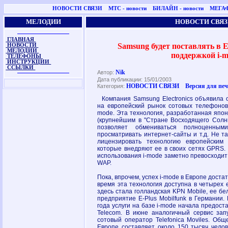
НОВОСТИ СВЯЗИ
МТС - новости
БИЛАЙН - новости
МЕГАФ
МЕЛОДИИ
НОВОСТИ СВЯЗ
ГЛАВНАЯ
Samsung будет поставлять в 
НОВОСТИ
МЕЛОДИИ
поддержкой i-
ТЕЛЕФОНЫ
ИНСТРУКЦИИ
ССЫЛКИ
Nik
Автор:
Дата публикации: 15/01/2003
НОВОСТИ СВЯЗИ
Версия для пе
Категория:
Компания Samsung Electronics объявила о
на европейский рынок сотовых телефонов 
mode. Эта технология, разработанная япо
(крупнейшим в "Стране Восходящего Солн
позволяет обмениваться полноценным
просматривать интернет-сайты и т.д. Не 
лицензировать технологию европейским 
которые внедряют ее в своих сетях GPRS.
использования i-mode заметно превосходит
WAP.
Пока, впрочем, успех i-mode в Европе доста
время эта технология доступна в четырех 
здесь стала голландская KPN Mobile, ее б
предприятие E-Plus Mobilfunk в Германии.
года услуги на базе i-mode начала предос
Telecom. В июне аналогичный сервис зап
сотовый оператор Telefonica Moviles. Общ
Европе составляет около 150 тысяч челов