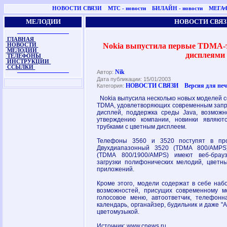
НОВОСТИ СВЯЗИ
МТС - новости
БИЛАЙН - новости
МЕГАФ
МЕЛОДИИ
НОВОСТИ СВЯЗ
ГЛАВНАЯ
Nokia выпустила первые TDMA-
НОВОСТИ
МЕЛОДИИ
дисплеями
ТЕЛЕФОНЫ
ИНСТРУКЦИИ
ССЫЛКИ
Nik
Автор:
Дата публикации: 15/01/2003
НОВОСТИ СВЯЗИ
Версия для пе
Категория:
Nokia выпусила несколько новых моделей 
TDMA, удовлетворяющих современным запро
дисплей, поддержка среды Java, возможн
утверждению компании, новинки являю
трубками с цветным дисплеем.
Телефоны 3560 и 3520 поступят в про
Двухдиапазонный 3520 (TDMA 800/AMPS
(TDMA 800/1900/AMPS) имеют веб-брау
загрузки полифонических мелодий, цветных
приложений.
Кроме этого, модели содержат в себе наб
возможностей, присущих современному мо
голосовое меню, автоответчик, телефонн
календарь, органайзер, будильник и даже "А
цветомузыкой.
Источник: www.cnews.ru