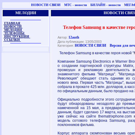
НОВОСТИ СВЯЗИ
МТС - новости
БИЛАЙН - новости
МЕГАФ
МЕЛОДИИ
НОВОСТИ СВЯЗ
ГЛАВНАЯ
Телефон Samsung в качестве ге
НОВОСТИ
МЕЛОДИИ
ТЕЛЕФОНЫ
ИНСТРУКЦИИ
12auth
Автор:
ССЫЛКИ
Дата публикации: 13/05/2003
НОВОСТИ СВЯЗИ
Версия для пе
Категория:
Телефон Samsung в качестве героя новой 
Компании Samsung Electronics и Warner Bro
о создании партнерской структуры Matrix
промоушн и рекламную деятельность в
знаменитого фильма "Матрица". "Матрица:
Революция" обещают стать одними из с
нового века. Первая часть "Матрицы", выш
собрала в прокате 425 млн. долларов, а касс
по официальным данным, было продано на 
Официально подробности этого сотрудниче
будут обнародованы незадолго до премье
намеченной на 15 мая, а предварительно
данным, будет сделано 17 марта, на выставк
уже сейчас на сайте thematrixphone.com 
модель сотового телефона Samsung, раз
поклонников фильма.
Корпус аппарата скомпонован весьма ориг