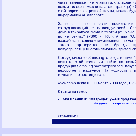
часть закрывает не клавиатуру, а экран (
новый телефон можно на этой странице). О
свой адрес электронной почты, можно буд
информацию об аппарате.
Samsung – не первый производител
сотрудничающий с киноиндустрией. С
демонстрировала Nokia в "Матрице" (Nokia 8
но не сейчас" (P800 и T68i). А для "О
разработала серию коммуникационных устро
такого партнерства эти бренды пр
популярность у многомиллионной зрительск
Сотрудничество Samsung с создателями "
попытке этой компании выйти на новый
продукция Samsung рассматривалась покупа
недорогое и надежное. На модность и п
компания не претендовала.
www.compulenta.ru , 11 марта 2003 года, 18:
Статьи по теме:
Мобильник из "Матрицы" уже в продаж
обсудить :
отправить стат
страницы:
1