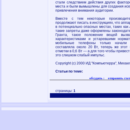
стали следствием действия других факто
места и были вымышлены для создания иск
привлечения внимания аудитории.
Вместе с тем некоторые производит
продолжают писать в инструкциях, что апп
в потенциально опасных местах, таких как
такие запреты даже оформлены законодате
Гранта, такое положение вещей вызв
характеристиками и устаревшими нормат
мобильные телефоны только начали 
составляла около 20 Вт, теперь же этот 
отметки в 0,6 Вт — а для того чтобы привес
это слишком слабый импульс.
Copyright (c) 2000 ИД "Компьютерра", Михаи
Статьи по теме:
обсудить :
отправить стат
страницы:
1