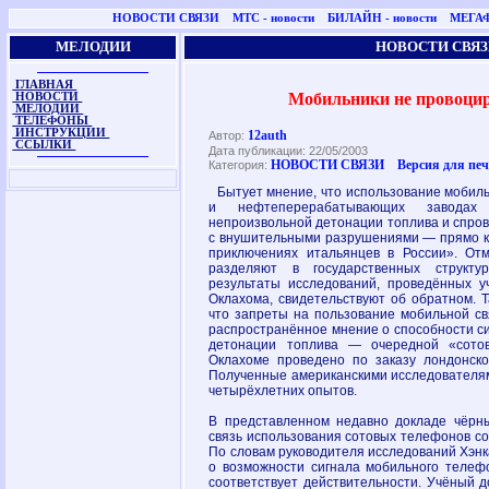
НОВОСТИ СВЯЗИ
МТС - новости
БИЛАЙН - новости
МЕГАФ
МЕЛОДИИ
НОВОСТИ СВЯЗ
ГЛАВНАЯ
Мобильники не провоци
НОВОСТИ
МЕЛОДИИ
ТЕЛЕФОНЫ
ИНСТРУКЦИИ
12auth
Автор:
ССЫЛКИ
Дата публикации: 22/05/2003
НОВОСТИ СВЯЗИ
Версия для пе
Категория:
Бытует мнение, что использование мобиль
и нефтеперерабатывающих заводах
непроизвольной детонации топлива и спро
с внушительными разрушениями — прямо ка
приключениях итальянцев в России». Отм
разделяют в государственных структу
результаты исследований, проведённых 
Оклахома, свидетельствуют об обратном. Т
что запреты на пользование мобильной св
распространённое мнение о способности си
детонации топлива — очередной «сото
Оклахоме проведено по заказу лондонско
Полученные американскими исследователям
четырёхлетних опытов.
В представленном недавно докладе чёрн
связь использования сотовых телефонов со
По словам руководителя исследований Хэн
о возможности сигнала мобильного телеф
соответствует действительности. Учёный д