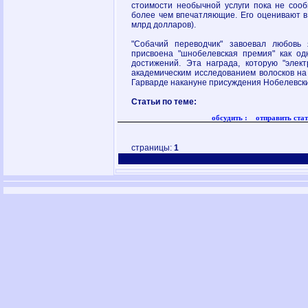
стоимости необычной услуги пока не сооб
более чем впечатляющие. Его оценивают в
млрд долларов).
"Собачий переводчик" завоевал любовь
присвоена "шнобелевская премия" как о
достижений. Эта награда, которую "элек
академическим исследованием волосков на 
Гарварде накануне присуждения Нобелевск
Статьи по теме:
обсудить :
отправить стат
страницы:
1