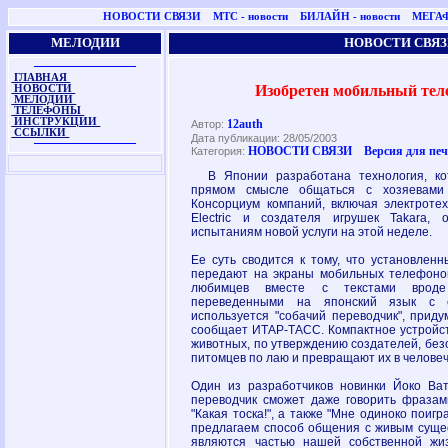
НОВОСТИ СВЯЗИ
МТС - новости
БИЛАЙН - новости
МЕГАФ
МЕЛОДИИ
НОВОСТИ СВЯЗ
ГЛАВНАЯ
Изобретен мобильный тел
НОВОСТИ
МЕЛОДИИ
ТЕЛЕФОНЫ
ИНСТРУКЦИИ
12auth
Автор:
ССЫЛКИ
Дата публикации: 28/05/2003
НОВОСТИ СВЯЗИ
Версия для пе
Категория:
В Японии разработана технология, кот
прямом смысле общаться с хозяевами
Консорциум компаний, включая электротехн
Electric и создателя игрушек Takara, 
испытаниям новой услуги на этой неделе.
Ее суть сводится к тому, что установлен
передают на экраны мобильных телефоно
любимцев вместе с текстами вроде 
переведенными на японский язык с с
используется "собачий переводчик", приду
сообщает ИТАР-ТАСС. Компактное устройст
животных, по утверждению создателей, бе
питомцев по лаю и превращают их в человеч
Один из разработчиков новинки Йоко Ват
переводчик сможет даже говорить фразами
"Какая тоска!", а также "Мне одиноко поигр
предлагаем способ общения с живым сущес
являются частью нашей собственной жиз