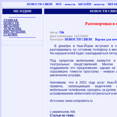
НОВОСТИ СВЯЗИ
МТС - новости
БИЛАЙН - новости
МЕГАФ
МЕЛОДИИ
НОВОСТИ СВЯЗ
ГЛАВНАЯ
Разговорчики в 
НОВОСТИ
МЕЛОДИИ
ТЕЛЕФОНЫ
ИНСТРУКЦИИ
Nik
Автор:
ССЫЛКИ
Дата публикации: 14/12/2002
НОВОСТИ СВЯЗИ
Версия для пе
Категория:
В декабре в Нью-Йорке вступают в с
разговаривать по сотовому телефону в ме
На нарушителей будет накладываться пят
Под запретом мобильники окажутся и
театральных представлений. Многие
поддержали это предложение, однако не 
соразмерно тяжести проступка - немало и
увеличение штрафа.
Напомним, что в 2001 году штат Нью-
правила, запрещающие водителям ав
мобильным телефоном, находясь за рулем; 
штрафованием любителей потрепаться в кин
Источник: www.computerra.ru
с уважением, Nik.
Статьи по теме: