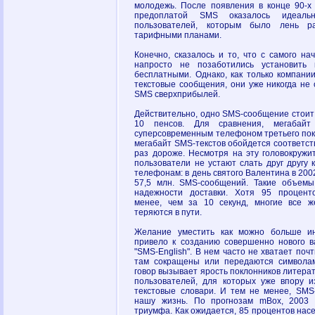
молодежь. После появления в конце 90-х
предоплатой SMS оказалось идеал
пользователей, которым было лень р
тарифными планами.
Конечно, сказалось и то, что с самого на
напросто не позаботились установить
бесплатными. Однако, как только компани
текстовые сообщения, они уже никогда не
SMS сверхприбылей.
Действительно, одно SMS-сообщение стоит
10 пенсов. Для сравнения, мегабайт
суперсовременным телефоном третьего поко
мегабайт SMS-текстов обойдется соответств
раз дороже. Несмотря на эту головокружи
пользователи не устают слать друг другу 
телефонам: в день святого Валентина в 200
57,5 млн. SMS-сообщений. Такие объемы
надежности доставки. Хотя 95 процент
менее, чем за 10 секунд, многие все 
теряются в пути.
Желание уместить как можно больше и
привело к созданию совершенно нового ва
"SMS-English". В нем часто не хватает почт
там сокращены или передаются символа
говор вызывает ярость поклонников литера
пользователей, для которых уже впору и
текстовые словари. И тем не менее, SM
нашу жизнь. По прогнозам mBox, 2003 
триумфа. Как ожидается, 85 процентов насе