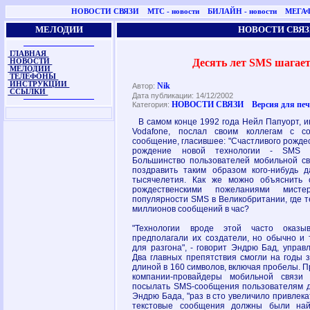
НОВОСТИ СВЯЗИ
МТС - новости
БИЛАЙН - новости
МЕГАФ
МЕЛОДИИ
НОВОСТИ СВЯЗ
ГЛАВНАЯ
Десять лет SMS шагает
НОВОСТИ
МЕЛОДИИ
ТЕЛЕФОНЫ
ИНСТРУКЦИИ
Nik
Автор:
ССЫЛКИ
Дата публикации: 14/12/2002
НОВОСТИ СВЯЗИ
Версия для пе
Категория:
В самом конце 1992 года Нейл Папуорт, и
Vodafone, послал своим коллегам с со
сообщение, гласившее: "Счастливого рождес
рождение новой технологии - SMS (S
Большинство пользователей мобильной свя
поздравить таким образом кого-нибудь 
тысячелетия. Как же можно объяснить 
рождественскими пожеланиями мис
популярности SMS в Великобритании, где т
миллионов сообщений в час?
"Технологии вроде этой часто оказы
предполагали их создатели, но обычно и 
для разгона", - говорит Эндрю Бад, упра
Два главных препятствия смогли на годы 
длиной в 160 символов, включая пробелы. Пр
компании-провайдеры мобильной связи 
посылать SMS-сообщения пользователям др
Эндрю Бада, "раз в сто увеличило привлекат
текстовые сообщения должны были най