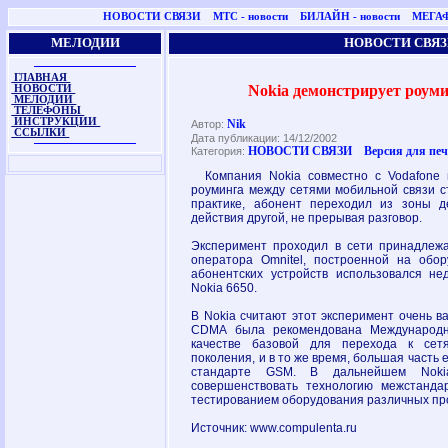
НОВОСТИ СВЯЗИ
МТС - новости
БИЛАЙН - новости
МЕГАФ
МЕЛОДИИ
НОВОСТИ СВЯЗ
ГЛАВНАЯ
Nokia демонстрирует ро
НОВОСТИ
МЕЛОДИИ
ТЕЛЕФОНЫ
ИНСТРУКЦИИ
Nik
Автор:
ССЫЛКИ
Дата публикации: 14/12/2002
НОВОСТИ СВЯЗИ
Версия для пе
Категория:
Компания Nokia совместно с Vodafone 
роуминга между сетями мобильной связи
практике, абонент переходил из зоны д
действия другой, не прерывая разговор.
Эксперимент проходил в сети принадлежа
оператора Omnitel, построенной на обор
абонентских устройств использовался н
Nokia 6650.
В Nokia cчитают этот эксперимент очень в
CDMA была рекомендована Международн
качестве базовой для перехода к сетя
поколения, и в то же время, большая часть 
стандарте GSM. В дальнейшем Noki
совершенствовать технологию межстанда
тестированием оборудования различных пр
Источник: www.compulenta.ru