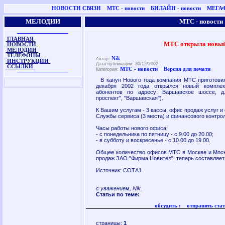
НОВОСТИ СВЯЗИ
МТС - новости
БИЛАЙН - новости
МЕГАФ
МЕЛОДИИ
МТС - новости
ГЛАВНАЯ
МТС открыла новый
НОВОСТИ
МЕЛОДИИ
ТЕЛЕФОНЫ
Nik
Автор:
ИНСТРУКЦИИ
Дата публикации: 30/12/2002
ССЫЛКИ
МТС - новости
Версия для печати
Категория:
В канун Нового года компания МТС приготовил
декабря 2002 года открылся новый компле
абонентов по адресу: Варшавское шоссе, д
проспект", "Варшавская").
К Вашим услугам - 3 кассы, офис продаж услуг и
Службы сервиса (3 места) и финансового контрол
Часы работы нового офиса:
- с понедельника по пятницу - с 9.00 до 20.00;
- в субботу и воскресенье - с 10.00 до 19.00.
Общее количество офисов МТС в Москве и Моск
продаж ЗАО "Фирма Новител", теперь составляет
Источник: СОТА1
с уважением, Nik.
Статьи по теме:
обсудить :
отправить стат
страницы:
1