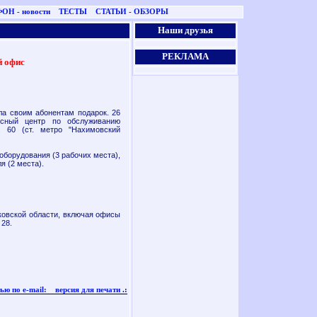
ОН - новости
ТЕСТЫ
СТАТЬИ - ОБЗОРЫ
Наши друзья
РЕКЛАМА
 офис
а своим абонентам подарок. 26
ксный центр по обслуживанию
. 60 (ст. метро "Нахимовский
 оборудования (3 рабочих места),
я (2 места).
овской области, включая офисы
 28.
ью по e-mail:
версия для печати
.: