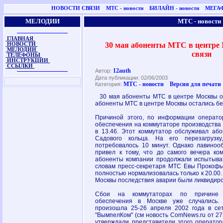
НОВОСТИ СВЯЗИ
МТС - новости
БИЛАЙН - новости
МЕГАФ
МЕЛОДИИ
МТС - новости
ГЛАВНАЯ
30 мая абоненты МТС в центре 
НОВОСТИ
МЕЛОДИИ
связи
ТЕЛЕФОНЫ
ИНСТРУКЦИИ
ССЫЛКИ
12auth
Автор:
Дата публикации: 02/06/2003
МТС - новости
Версия для печати
Категория:
30 мая абоненты МТС в центре Москвы ос
абоненты МТС в центре Москвы остались бе
Причиной этого, по информации операто
обеспечения на коммутаторе производства
в 13.46. Этот коммутатор обслуживал або
Садового кольца. На его перезагрузк
потребовалось 10 минут. Однако лавинооб
привел к тому, что до самого вечера ко
абоненты компании продолжали испытыват
словам пресс-секретаря МТС Евы Прокофье
полностью нормализовалась только к 20.00
Москвы последствия аварии были ликвидир
Сбои на коммутаторах по причине "
обеспечения в Москве уже случались.
произошла 25-26 апреля 2002 года в се
"ВымпелКом" (см новость ComNews.ru от 27 а
утверждали представители этого оператора