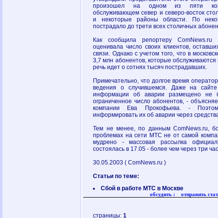
произошел на одном из пяти комм
обслуживающем север и северо-восток стол
и некоторые районы области. По неко
пострадало до трети всех столичных абонен
Как сообщила репортеру ComNews.ru
оценивала число своих клиентов, оставши
связи. Однако с учетом того, что в москов
3,7 млн абонентов, которые обслуживаются
речь идет о сотнях тысяч пострадавших.
Примечательно, что долгое время оператор
ведения о случившемся. Даже на сайте
информации об аварии размещено не 
ограниченное число абонентов, - объясня
компании Ева Прокофьева. - Поэт
информировать их об аварии через средств
Тем не менее, по данным ComNews.ru, б
проблемах на сети МТС не от самой компан
мудрено - массовая рассылка официа
состоялась в 17.05 - более чем через три ча
30.05.2003 ( ComNews.ru )
Статьи по теме:
Сбой в работе МТС в Москве
обсудить :
отправить стат
страницы:
1