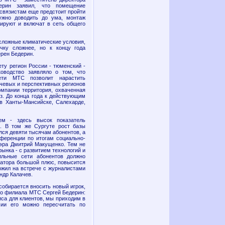
ерин заявил, что помещение
связистам еще предстоит пройти
ужно доводить до ума, монтаж
тируют и включат в сеть общего
сложные климатические условия,
чку сложнее, но к концу года
ерен Бедерин.
ту регион России - тюменский -
оводство заявляло о том, что
ети МТС позволит нарастить
ючевых и перспективных регионов
омпании территория, охваченная
з. До конца года к действующим
 в Ханты-Мансийске, Салехарде,
м - здесь высок показатель
и. В том же Сургуте рост базы
ся девяти тысячам абонентов, а
нференции по итогам социально-
мэра Дмитрий Макущенко. Тем не
ынка - с развитием технологий и
ильные сети абонентов должно
ратора большой плюс, повысится
ложил на встрече с журналистами
ндр Калачев.
собирается вносить новый игрок,
го филиала МТС Сергей Бедерин:
иса для клиентов, мы приходим в
сии его можно пересчитать по