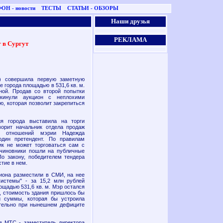
ОН - новости
ТЕСТЫ
СТАТЬИ - ОБЗОРЫ
Наши друзья
РЕКЛАМА
 в Сургут
 совершила первую заметную
е города площадью в 531,6 кв. м.
ной. Продав со второй попытки
окинули аукцион с неплохими
ю, которая позволит закрепиться
ия города выставила на торги
ворит начальник отдела продаж
х отношений мэрии Надежда
один претендент. По правилам
ик не может торговаться сам с
 чиновники пошли на публичные
По закону, победителем тендера
стие в нем.
иона разместили в СМИ, на нее
истемы" - за 15,2 млн рублей
щадью 531,6 кв. м. Мэр остался
, стоимость здания пришлось бы
й суммы, которая бы устроила
лательно при нынешнем дефиците
в МТС - заместитель директора