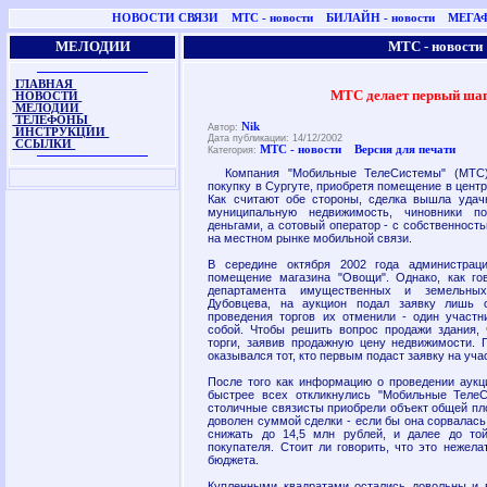
НОВОСТИ СВЯЗИ
МТС - новости
БИЛАЙН - новости
МЕГАФ
МЕЛОДИИ
МТС - новости
ГЛАВНАЯ
МТС делает первый шаг
НОВОСТИ
МЕЛОДИИ
ТЕЛЕФОНЫ
Nik
Автор:
ИНСТРУКЦИИ
Дата публикации: 14/12/2002
ССЫЛКИ
МТС - новости
Версия для печати
Категория:
Компания "Мобильные ТелеСистемы" (МТС)
покупку в Сургуте, приобретя помещение в центр
Как считают обе стороны, сделка вышла удач
муниципальную недвижимость, чиновники п
деньгами, а сотовый оператор - с собственность
на местном рынке мобильной связи.
В середине октября 2002 года администрац
помещение магазина "Овощи". Однако, как го
департамента имущественных и земельны
Дубовцева, на аукцион подал заявку лишь 
проведения торгов их отменили - один участн
собой. Чтобы решить вопрос продажи здания,
торги, заявив продажную цену недвижимости. 
оказывался тот, кто первым подаст заявку на уча
После того как информацию о проведении аукц
быстрее всех откликнулись "Мобильные ТелеС
столичные связисты приобрели объект общей пло
доволен суммой сделки - если бы она сорвалась
снижать до 14,5 млн рублей, и далее до то
покупателя. Стоит ли говорить, что это неже
бюджета.
Купленными квадратами остались довольны и 