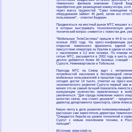
тюменского филиала компании Сергей Бед
приобретено для размещения коммутатора, хотя 
через массу трудностей. "Само помещение н
оборудования займет 45 дней, затем его оттес
пользования", - отметил Бедерин.
Продвигаться на местный рынок МТС мешают и 
в которых выстраивать технологическую цепо
технический вопрос снимется с повестки дня, ув
"Мобильные ТелеСистемы" пришли в 44-й по сче
осенью 2002 года. На пресс-конференции рук
открытие тюменского фрагмента единой с
присутствие оператора за Уралом в одном из кл
с населением в 3,2 млн человек. По планам к
сетью МТС, расширится в 2002 году в шесть ра
десяти добавятся более 60 базовых станций -
Сургуте, Нижневартовске и Тобольске.
Прихода МТС на Север ждут с нетерпение
потребностей населения в беспроводной связ
мобильных пользователей в прошлом году равнял
сегодня достиг 14 тысяч, отметил на пресс-ко
экономического развития Сургута первый зам 
менее это не самый лучший показатель емкости р
конкуренции количество привлеченных в моб
увеличиться. "Для города появление нового опе
качество связи, она станет дешевле", - предпо
директор департамента транспорта, связи Алекса
Какую лепту в дело развития телекоммуникаций 
рассказал сам заместитель директора тюменско
"Ожидается борьба на уровне технологий и серв
Сургут с новым поколением техники, в Рос
пальцам".
Источник: www.vsluh.ru