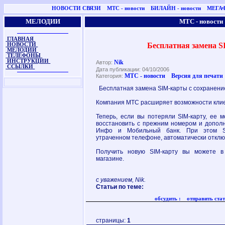
НОВОСТИ СВЯЗИ
МТС - новости
БИЛАЙН - новости
МЕГАФ
МЕЛОДИИ
МТС - новости
ГЛАВНАЯ
Бесплатная замена 
НОВОСТИ
МЕЛОДИИ
ТЕЛЕФОНЫ
ИНСТРУКЦИИ
Nik
Автор:
ССЫЛКИ
Дата публикации: 04/10/2006
МТС - новости
Версия для печати
Категория:
Бесплатная замена SIM-карты с сохранени
Компания МТС расширяет возможности клие
Теперь, если вы потеряли SIM-карту, ее 
восстановить с прежним номером и допо
Инфо и Мобильный банк. При этом SI
утраченном телефоне, автоматически отклю
Получить новую SIM-карту вы можете в
магазине.
с уважением, Nik.
Статьи по теме:
обсудить :
отправить стат
страницы:
1