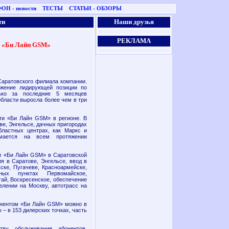
ОН - новости
ТЕСТЫ
СТАТЬИ - ОБЗОРЫ
ти
Наши друзья
РЕКЛАМА
ы «Би Лайн GSM»
аратовского филиала компании.
ижение лидирующей позиции по
ько за последние 5 месяцев
бласти выросла более чем в три
ети «Би Лайн GSM» в регионе. В
е, Энгельсе, дачных пригородах
бластных центрах, как Маркс и
ается на всем протяжении
ти «Би Лайн GSM» в Саратовской
я в Саратове, Энгельсе, ввод в
ске, Пугачеве, Красноармейске,
нных пунктах Первомайское,
тай, Воскресенское, обеспечение
влении на Москву, автотрасс на
бонентом «Би Лайн GSM» можно в
 – в 153 дилерских точках, часть
ву обслуживания абонентов.