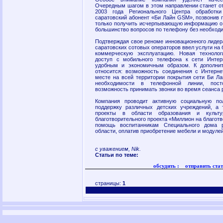
Очередным шагом в этом направлении станет от
2003 года Регионального Центра обработки
саратовский абонент «Би Лайн GSM», позвонив п
только получить исчерпывающую информацию о 
большинство вопросов по телефону без необход
Подтверждая свое реноме инновационного лиде
саратовских сотовых операторов ввел услуги на 
коммерческую эксплуатацию. Новая технолог
доступ с мобильного телефона к сети Инте
удобным и экономичным образом. К дополн
относится: возможность соединения с Интерн
месте на всей территории покрытия сети Би Л
необходимости в телефонной линии, пост
возможность принимать звонки во время сеанса 
Компания проводит активную социальную по
поддержку различных детских учреждений, а 
проекты в области образования и культ
благотворительного проекта «Миллион на благот
помощь воспитанникам Специального дома р
области, оплатив приобретение мебели и модулей
с уважением, Nik.
Статьи по теме:
обсудить :
отправить стат
страницы:
1