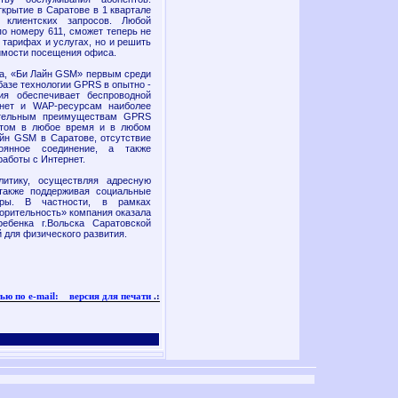
крытие в Саратове в 1 квартале
 клиентских запросов. Любой
о номеру 611, сможет теперь не
тарифах и услугах, но и решить
имости посещения офиса.
ра, «Би Лайн GSM» первым среди
базе технологии GPRS в опытно -
ия обеспечивает беспроводной
рнет и WAP-ресурсам наиболее
ительным преимуществам GPRS
етом в любое время и в любом
айн GSM в Саратове, отсутствие
оянное соединение, а также
работы с Интернет.
литику, осуществляя адресную
также поддерживая социальные
уры. В частности, в рамках
ворительность» компания оказала
ебенка г.Вольска Саратовской
 для физического развития.
ью по e-mail:
версия для печати
.: