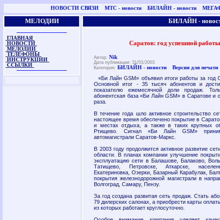
НОВОСТИ СВЯЗИ
МТС - новости
БИЛАЙН - новости
МЕГАФ
МЕЛОДИИ
БИЛАЙН - новос
ГЛАВНАЯ
Саратов: год успешной работ
НОВОСТИ
МЕЛОДИИ
ТЕЛЕФОНЫ
Nik
Автор:
ИНСТРУКЦИИ
Дата публикации: 31/01/2003
ССЫЛКИ
БИЛАЙН - новости
Версия для печати
Категория:
«Би Лайн GSM» объявил итоги работы за год С
Основной итог - 35 тысяч абонентов и дост
показателю ежемесячной доли продаж. Тол
абонентская база «Би Лайн GSM» в Саратове и о
раза.
В течение года шло активное строительство с
настоящее время обеспечено покрытие в Саратов
и местах отдыха, а также в таких крупных о
Ртищево. Сигнал «Би Лайн GSM» приним
автомагистрали Саратов-Маркс.
В 2003 году продолжится активное развитие се
области. В планах компании улучшение покрыти
эксплуатацию сети в Балашове, Балаково, Воль
Татищево, Петровске, Аткарске, населе
Екатериновка, Озерки, Базарный Карабулак, Бал
покрытия железнодорожной магистрали в напра
Волгоград, Самару, Пензу.
За год создана развитая сеть продаж. Стать а
79 дилерских салонах, а приобрести карты оплаты
из которых работает круглосуточно.
Особое внимание компания уделяет качест