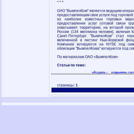
* * *
ОАО "ВымпелКом" является ведущим операто
предоставляющим свои услуги под торговой
из наиболее известных торговых мар
предоставление услуг сотовой связи гр
охватывают территорию, на которой про
России (134 миллиона человек), включая М
Санкт-Петербург. "ВымпелКом" стал пер
включенной в листинг Нью-йоркской фон
Компании котируются на NYSE под симв
облигации "ВымпелКома" котируются под си
По материалам ОАО «ВымпелКом»
Статьи по теме:
обсудить :
отправить стат
страницы:
1