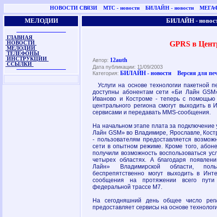
НОВОСТИ СВЯЗИ
МТС - новости
БИЛАЙН - новости
МЕГАФ
МЕЛОДИИ
БИЛАЙН - новос
ГЛАВНАЯ
GPRS в Цент
НОВОСТИ
МЕЛОДИИ
ТЕЛЕФОНЫ
ИНСТРУКЦИИ
12auth
Автор:
ССЫЛКИ
Дата публикации: 11/09/2003
БИЛАЙН - новости
Версия для пе
Категория:
Услуги на основе технологии пакетной 
доступны абонентам сети «Би Лайн GSM»
Иваново и Костроме - теперь с помощью
центрального региона смогут выходить в 
сервисами и передавать MMS-сообщения.
На начальном этапе плата за подключение 
Лайн GSM» во Владимире, Ярославле, Кост
- пользователям предоставляется возможн
сети в опытном режиме. Кроме того, або
получили возможность воспользоваться ус
четырех областях. А благодаря появлен
Лайн» Владимирской области, поль
беспрепятственно могут выходить в Инт
сообщения на протяжении всего пут
федеральной трассе М7.
На сегодняшний день общее число рег
предоставляет сервисы на основе технологи