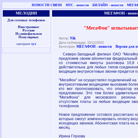
НОВОСТИ СВЯЗИ
МТС - новости
БИЛАЙН - новости
МЕГАФ
МЕЛОДИИ
МЕГАФОН - новос
Для сотовых телефонов
"МегаФон" испытывае
Иностранные
Русские
Из кинофильмов
Популярные
Nik
Автор:
Дата публикации: 15/12/2002
смотрите
тут
МЕГАФОН - новости
Версия для 
Категория:
Северо-Западный филиал ОАО "МегаФон"
предложив своим абонентам федеральный 
со стоимостью минуты разговора 10,8 
действительна для любых типов соединений
входящие внутрисетевые звонки придется п
"МегаФон" не осуществлял подключений на
внутрисетевыми входящими вызовами более
кто мог прогнозировать, что оператор 
предложении. Это тем более удивительн
"МегаФона" для московского региона
отсутствие платы за любые входящие звон
телефонов.
Новое предложение сотового рассчитано н
которые смогут компенсировать оплату вхо
исходящих звонков. Абонентская плата на 
месяц.
Ирина Глухова