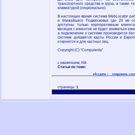
транспортного средства и груза, а также 
клавиатурой (опционально).
В настоящее время система WebLocator ра
и ближайшего Подмосковья (до 20 км от
доступны только корпоративным клиент
месяцев с клиентов не будет взиматься еж
а подключение к системе производится бес
системе добавятся карты России и Европы
откроются и для частных лиц.
Copyright (C) "Compulenta"
с уважением, Nik.
Статьи по теме:
обсудить :
отправить стат
страницы:
1