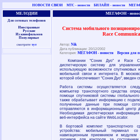
НОВОСТИ СВЯЗИ
МТС - новости
БИЛАЙН - новости
МЕГАФ
МЕЛОДИИ
МЕГАФОН - новос
Для сотовых телефонов
Система мобильного позициониро
Иностранные
Русские
Race Communica
Из кинофильмов
Популярные
Nik
Автор:
смотрите
тут
Дата публикации: 20/12/2002
МЕГАФОН - новости
Версия для 
Категория:
Компании "Соник Дуо" и Race Comm
диспетчерскую систему для управления
использующую возможности спутниковых н
мобильной связи и интернета. В московс
которой обеспечивает "Соник Дуо", введен 
Работа системы осуществляется след
компьютер транспортного средства опре
помощи спутниковой системы глобального
также обрабатывает информацию с подключ
полученные данные при помощи сото
отправляются в информационный центр д
Необходимая диспетчерская информация
веб-интерфейса на сайте WebLocator.
В бортовой комплект транспортного с
устройства: мобильный терминал со
навигационным приемником и модулем G
датчиков для контроля за состоянием