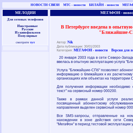
НОВОСТИ СВЯЗИ
МТС - новости
БИЛАЙН - новости
МЕГАФ
МЕЛОДИИ
МЕГАФОН - новос
Для сотовых телефонов
В Петербурге введена в опытную
Иностранные
Русские
"Ближайшие-С
Из кинофильмов
Популярные
Nik
Автор:
смотрите
тут
Дата публикации: 30/01/2003
МЕГАФОН - новости
Версия для 
Категория:
20 января 2003 года в сети Северо-Запад
ввелась в опытную эксплуатацию услуга "Б
Услуга "Ближайшие-СПб" позволяет абонен
информацию о ближайших к их расчетному
организациях или объектах на территории 
Для получения информации необходимо 
текст" на сервисный номер 000200.
Также в рамках данной услуги реали
посвященный абонентскому обслуживани
направления выделен сервисный номер 000
Все SMS-запросы, отправленные на но
нахождении в зоне действия сети Севе
"МегаФон" в период тестовой эксплуатации 