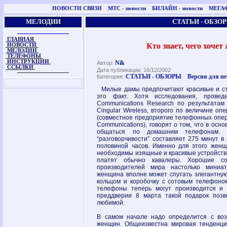
НОВОСТИ СВЯЗИ
МТС - новости
БИЛАЙН - новости
МЕГАФ
МЕЛОДИИ
СТАТЬИ - ОБЗО
ГЛАВНАЯ
Кто знает, чего хоче
НОВОСТИ
МЕЛОДИИ
ТЕЛЕФОНЫ
ИНСТРУКЦИИ
Nik
Автор:
ССЫЛКИ
Дата публикации: 16/12/2002
СТАТЬИ - ОБЗОРЫ
Версия для п
Категория:
Милые дамы предпочитают красивые и ст
это факт. Хотя исследования, проведе
Communications Research по результата
Cingular Wireless, второго по величине о
(совместное предприятие телефонных опера
Communications), говорят о том, что в ос
общаться по домашним телефонам. Х
“разговорчивости” составляет 275 минут в
половиной часов. Именно для этого женщи
необходимы изящные и красивые устройства
платят обычно кавалеры. Хорошие с
производителей мира настолько мини
женщина вполне может спутать элегантную
кольцом и коробочку с сотовым телефоном
телефоны теперь могут производится и 
преддверии 8 марта такой подарок позв
любимой.
В самом начале надо определится с во
женщин. Общеизвестна мировая тенденци