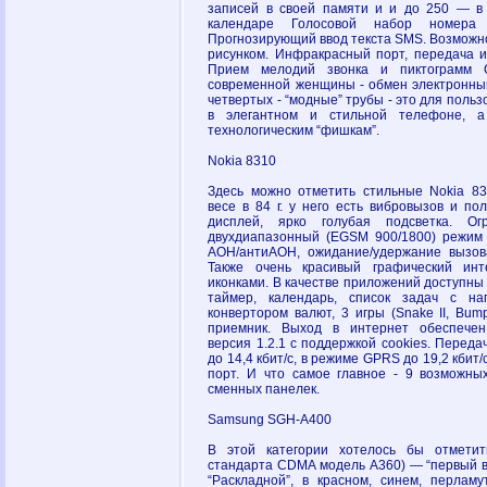
записей в своей памяти и и до 250 — в 
календаре Голосовой набор номер
Прогнозирующий ввод текста SMS. Возможно
рисунком. Инфракрасный порт, передача 
Прием мелодий звонка и пиктограмм 
современной женщины - обмен электронным
четвертых - “модные” трубы - это для поль
в элегантном и стильной телефоне, 
технологическим “фишкам”.
Nokia 8310
Здесь можно отметить стильные Nokia 83
весе в 84 г. у него есть вибровызов и по
дисплей, ярко голубая подсветка. О
двухдиапазонный (EGSM 900/1800) режим 
АОН/антиАОН, ожидание/удержание вызова -
Также очень красивый графический ин
иконками. В качестве приложений доступны 
таймер, календарь, список задач с на
конвертором валют, 3 игры (Snake II, Bumpe
приемник. Выход в интернет обеспечен
версия 1.2.1 с поддержкой cookies. Перед
до 14,4 кбит/с, в режиме GPRS до 19,2 кбит
порт. И что самое главное - 9 возможных
сменных панелек.
Samsung SGH-A400
В этой категории хотелось бы отмети
стандарта CDMA модель A360) — “первый в
“Раскладной”, в красном, синем, перлам