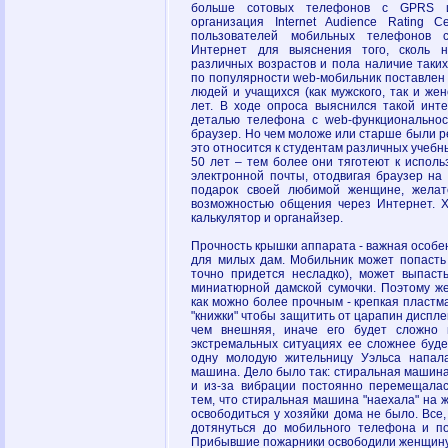
больше сотовых телефонов с GPRS и
организация Internet Audience Rating 
пользователей мобильных телефонов 
Интернет для выяснения того, сколь 
различных возрастов и пола наличие таких
по популярности web-мобильник поставлен 
людей и учащихся (как мужского, так и жен
лет. В ходе опроса выяснился такой инт
деталью телефона с web-функциональнос
браузер. Но чем моложе или старше были р
это относится к студентам различных учеб
50 лет – тем более они тяготеют к испол
электронной почты, отодвигая браузер на
подарок своей любимой женщине, желат
возможностью общения через Интернет. 
калькулятор и органайзер.
Прочность крышки аппарата - важная особ
для милых дам. Мобильник может попасть 
точно придется несладко), может выпаст
миниатюрной дамской сумочки. Поэтому же
как можно более прочным - крепкая пластм
"книжки" чтобы защитить от царапин диспл
чем внешняя, иначе его будет сложно 
экстремальных ситуациях ее сложнее буде
одну молодую жительницу Уэльса напала
машина. Дело было так: стиральная машина
и из-за вибрации постоянно перемещалась
тем, что стиральная машина "наехала" на 
освободиться у хозяйки дома не было. Все, 
дотянуться до мобильного телефона и по
Прибывшие пожарники освободили женщину