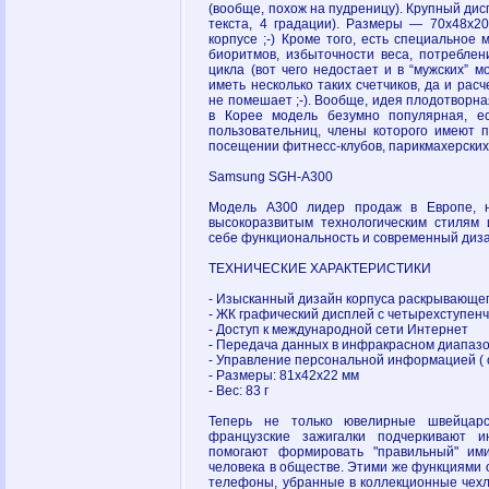
(вообще, похож на пудреницу). Крупный дисп
текста, 4 градации). Размеры — 70x48x20
корпусе ;-) Кроме того, есть специальное
биоритмов, избыточности веса, потреблен
цикла (вот чего недостает и в “мужских” 
иметь несколько таких счетчиков, да и рас
не помешает ;-). Вообще, идея плодотворн
в Корее модель безумно популярная, е
пользовательниц, члены которого имеют п
посещении фитнесс-клубов, парикмахерских,
Samsung SGH-А300
Модель A300 лидер продаж в Европе, н
высокоразвитым технологическим стилям
себе функциональность и современный диз
ТЕХНИЧЕСКИЕ ХАРАКТЕРИСТИКИ
- Изысканный дизайн корпуса раскрывающег
- ЖК графический дисплей с четырехступенч
- Доступ к международной сети Интернет
- Передача данных в инфракрасном диапаз
- Управление персональной информацией ( о
- Размеры: 81x42x22 мм
- Вес: 83 г
Теперь не только ювелирные швейцар
французские зажигалки подчеркивают ин
помогают формировать "правильный" им
человека в обществе. Этими же функциями
телефоны, убранные в коллекционные чех