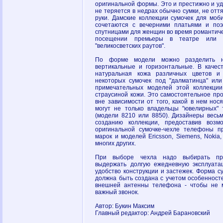
оригинальной формы. Это и престижно и у
не теряется в недрах обычно сумки, не отт
руки. Дамские коллекции сумочек для мо
сочетаются с вечерними платьями и по
спутницами для женщин во время романтиче
посещении премьеры в театре или 
"великосветских раутов".
По форме модели можно разделить н
вертикальные и горизонтальные. В качес
натуральная кожа различных цветов и
некоторых сумочек под "далматинца" или
примечательных моделей этой коллекции
страусиной кожи. Это самостоятельное про
вне зависимости от того, какой в нем нос
могут не только владельцы "ювелирных" 
(модели 8210 или 8850). Дизайнеры весьм
созданию коллекции, предоставив возм
оригинальной сумочке-чехле телефоны п
марок и моделей Ericsson, Siemens, Nokia, 
многих других.
При выборе чехла надо выбирать про
выдержать долгую ежедневную эксплуата
удобство конструкции и застежек. Форма с
должна быть создана с учетом особенност
внешней антенны телефона - чтобы не 
важный звонок.
Автор: Букин Максим
Главный редактор: Андрей Барановский