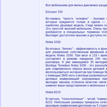
Все мобильники для милых дам можно раздел
Ericsson T20
Во-первых, “просто телефон” - базовая 
которые нуждаются только в одном — п
наиболее дешевую модель. Сюда можно пор
Это простой женский мобильник. Очень пр
разбиратся в специальных терминах что
Выглядит достаточно красиво и доступно по
Nokia 3330
Во-вторых, “бизнес” - эффективность и фу
для управления собственным временем 
модель Nokia 3330. При весе в 133 г вре
составляет в режиме ожидания 240 ча
разговора. К уже имеющимся 35 мелодия
Вообще Телефон Nokia 3330 - это разнооб
для современного образа жизни деловой
воспользоваться интернетом при помощи W
с помощью SMS-чата и вообще развлекаться. 
деловых коммуникаций: загружаемые при
мелодии звонков, отличное качество связи
изменит ваши представления о мобильных т
Nokia 8210
В-третьих, “технологичные” - читай, “навер
8210. Небольшие размеры прекрасно соче
красивым графическим дисплеем на 5 строк