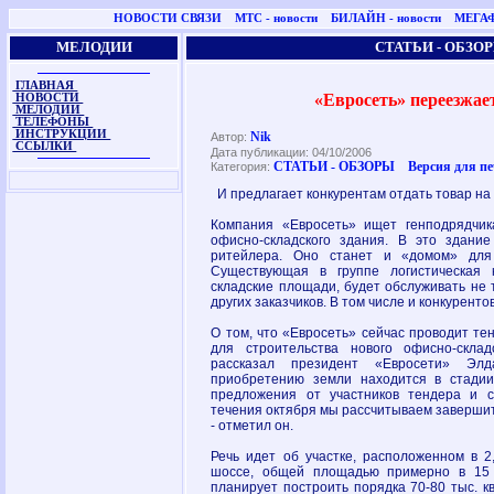
НОВОСТИ СВЯЗИ
МТС - новости
БИЛАЙН - новости
МЕГАФ
МЕЛОДИИ
СТАТЬИ - ОБЗО
ГЛАВНАЯ
«Евросеть» переезжа
НОВОСТИ
МЕЛОДИИ
ТЕЛЕФОНЫ
ИНСТРУКЦИИ
Nik
Автор:
ССЫЛКИ
Дата публикации: 04/10/2006
СТАТЬИ - ОБЗОРЫ
Версия для п
Категория:
И предлагает конкурентам отдать товар на
Компания «Евросеть» ищет генподрядчик
офисно-складского здания. В это здани
ритейлера. Оно станет и «домом» для 
Существующая в группе логистическая 
складские площади, будет обслуживать не 
других заказчиков. В том числе и конкуренто
О том, что «Евросеть» сейчас проводит те
для строительства нового офисно-склад
рассказал президент «Евросети» Эл
приобретению земли находится в стади
предложения от участников тендера и с
течения октября мы рассчитываем заверши
- отметил он.
Речь идет об участке, расположенном в 2
шоссе, общей площадью примерно в 15 
планирует построить порядка 70-80 тыс. к