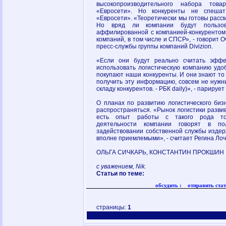
высокопроизводительного набора това
«Евросети». Но конкуренты не спешат 
«Евросети». «Теоретически мы готовы расс
Но вряд ли компании будут пользова
аффилированной с компанией-конкурентом.
компаний, в том числе и СПСР», - говорит 
пресс-службы группы компаний Divizion.
«Если они будут реально считать эффек
использовать логистическую компанию удоб
покупают наши конкуренты. И они знают то 
получить эту информацию, совсем не нужны
складу конкурентов. - РБК daily)», - парирует
О планах по развитию логистического биз
распространяться. «Рынок логистики развив
есть опыт работы с такого рода то
деятельности компании говорят в по
задействовании собственной службы издер
вполне приемлемыми», - считает Регина Ло
ОЛЬГА СИЧКАРЬ, КОНСТАНТИН ПРОКШИН
с уважением, Nik.
Статьи по теме:
обсудить :
отправить стат
страницы:
1