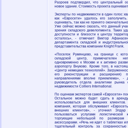
Разроев подтвердил, что центральный о
новое здание. Стоимость проекта оценивает
Эксперты по недвижимости в один голос хв
как «Евросети» удалось его заполучить
оценивать, так как не принято окончательн
Уже сейчас можно сказать, что данный уча
зрения складского девелопмента. Таких у
доступности и близости к центру террито
осталось», - отмечает Виктор Афанасен
департамента складской и индустриально
представительства компании Knight Frank.
«Поселок Румянцево, на границе с кот
складской центр, примечателен неп
одновременно к Москве и к активно раз
аэропорту Внуково. Кроме того, в настоя
«Центр немецких технологий». Загруженнос
его реконструкции и расширения) 
направлениями вполне приемлема», - д
руководитель отдела аналитики рынка 
недвижимости Colliers International.
По оценкам экспертов самой «Евросети» пона
Остальное можно будет сдать в аренду
использоваться для внешних клиентов.
компания, которая обслуживает «Евросеть
внешних клиентов», - уточнил Элдар
пользоваться услугами логистической 
торгующие небольшой по размерам 
аксессуарами. «Речь не идет о таблетках ил
тщательный контроль за сохранностью