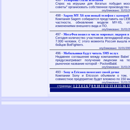
499 -
Телефоны стали золотыми
Спрос на игрушки для богатых побудил мос
советы" организовать собственное производство 
опубликовано: 31/01/2
498 -
Sagem MY X6 или новый телефон с камерой
Компания Sagem собирается представить на CEBI
частности, обновление модели MY-X5, от
изменениями внешнего вида и ПО.
опубликовано: 31/01/2
497 -
МегаФон вошел в число мировых лидеров в
Сегодня количество участников легендарной игры
7.000 человек. С этого момента Россия вышла н
бойцов BotFighters.
опубликовано: 31/01/200
496 -
Мобильники будут читать SMS вслух
Недавнее соглашение между компаниями Babel Te
предусматривает получение лицензии на техн
рыночное название которой - PocketBabil.
опубликовано: 31/01/2
493 -
Sony и Ericsson помогают своей дочке
Компании Sony и Ericsson объявили о том,
совместное предприятие будет вложено по 150 м
опубликовано: 31/01/2
страницы:
7
1
2
3
4
5
6
8
9
10
11
12
13
14
15
16
1