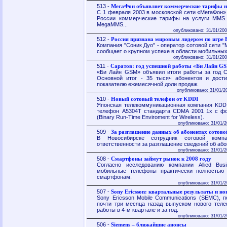
513 -
МегаФон объявляет коммерческие тарифы 
С 1 февраля 2003 в московской сети «МегаФон»
России коммерческие тарифы на услуги MMS.
MegaMMS...
опубликовано: 31/01/200
512 -
Россия признана мировым лидером по игре B
Компания "Соник Дуо" - оператор сотовой сети "
сообщает о крупном успехе в области мобильных
опубликовано: 31/01/200
511 -
Саратов: год успешной работы «Би Лайн G
«Би Лайн GSM» объявил итоги работы за год С
Основной итог - 35 тысяч абонентов и дост
показателю ежемесячной доли продаж.
опубликовано: 31/01/2
510 -
Новый сотовый телефон от KDDI
Японская телекоммуникационная компания KDD
телефон A5304T стандарта CDMA 2001 1x с ф
(Binary Run-Time Enviroment for Wireless).
опубликовано: 31/01/2
509 -
За разглашение данных об абонентах сотовой
В Новосибирске сотрудник сотовой комп
ответственности за разглашение сведений об або
опубликовано: 31/01/2
508 -
Смартфоны займут рынок к 2008 году
Согласно исследованию компании Allied Busin
мобильные телефоны практически полностью
смартфонам.
опубликовано: 31/01/2
507 -
Sony Ericsson: квартальные результаты и н
Sony Ericsson Mobile Communications (SEMC), 
почти три месяца назад выпуском нового теле
работы в 4-м квартале и за год.
опубликовано: 31/01/2
506 -
Siemens – ближайшие анонсы