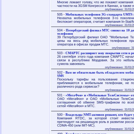
Многие ломают голову, что же покажет компания
частности на 3GSM Конгрессе в Каннах, а также н
опубликовано: 31/01/2
505 -
Мобильных телефонов 3G-стандарта UMTS х
Нехватка мобильных телефонов 3-го поколе
беспокоит операторов, считает компания In-Stat/
опубликовано: 31/01/2
504 -
Петербургский филиал МТС снизил на 10 до
телефонов
39 Петербургский филиал ОАО "Мобильные Тел
цены на весь ряд мобильных телефонов при
оператора в офисах продаж МТС.
опубликовано: 31
503 -
СМАРТС расширяет зону покрытия сети в р
26 сентября этого года компания СМАРТС начал
связи в республике Мордовия. За это небо
сумела завоевать
опубликовано: 31/01/2
502 -
Вам не обязательно быть обладателем моби
SMS
Поскольку тарифы на пользование стацион
приближаются к мобильным телефонам, не по
различного рода сервисах?
опубликовано: 31/01/2
501 -
«МегаФон» и «Мобильные ТелеСистемы» о
ОАО «МегаФон» и ОАО «Мобильные ТелеСист
соглашения об обмене SMS-трафиком по всей
сетей «МегаФон» и МТС.
опубликовано: 31/01/2
500 -
Владельцы NMT-активов решают, кто будет
Компания RTDC, за которой стоит инвести
претендует на решающую роль в развитии росси
CDMA-450 (или IMT-MC).
опубликовано: 31/01/2